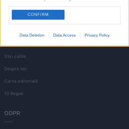
third parties.
CONFIRM
Media KIT
Contact
Data Deletion
Data Access
Privacy Policy
Comunicate
Stiri calde
Despre noi
Carta editorială
10 Reguli
GDPR