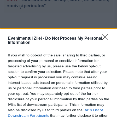
nociv și periculos”
Evenimentul Zilei -
Do Not Process My Personal
Information
Linkuri utile
If you wish to opt-out of the sale, sharing to third parties, or
processing of your personal or sensitive information for
targeted advertising by us, please use the below opt-out
section to confirm your selection. Please note that after your
Cel mai bun portal de stiri!
opt-out request is processed you may continue seeing
interest-based ads based on personal information utilized by
Evenimentul Zilei este o publicație multimedia, dedicată
us or personal information disclosed to third parties prior to
celor care apreciază știrile corecte, obiective și
your opt-out. You may separately opt-out of the further
relevante din toate domeniile de activitate
disclosure of your personal information by third parties on the
IAB’s list of downstream participants. This information may
also be disclosed by us to third parties on the
IAB’s List of
Utile
Downstream Participants
that may further disclose it to other