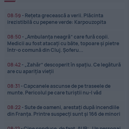
08:59
-
Rețeta grecească a verii. Plăcinta
irezistibilă cu pepene verde: Karpouzopita
08:50
-
„Ambulanța neagră” care fură copii.
Medicii au fost atacați cu bâte, topoare și pietre
într-o comună din Cluj. Șoferu...
08:42
-
„Zahăr” descoperit în spațiu. Ce legătură
are cu apariția vieții
08:31
-
Capcanele ascunse de pe traseele de
munte. Pericolul pe care turiștii nu-l văd
08:22
-
Sute de oameni, arestați după incendiile
din Franța. Printre suspecți sunt și 166 de minori
08:12
-
Cine conduce, de fapt, AUR: „Un personaj