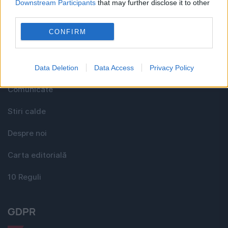
Downstream Participants
that may further disclose it to other
Utile
third parties.
CONFIRM
Media KIT
Contact
Data Deletion
Data Access
Privacy Policy
Comunicate
Stiri calde
Despre noi
Carta editorială
10 Reguli
GDPR