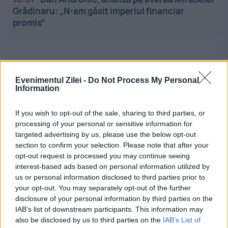
Grădinaru: „N-am găsit imperiul financiar
promis”
Evenimentul Zilei -
Do Not Process My Personal
Information
Linkuri utile
If you wish to opt-out of the sale, sharing to third parties, or
processing of your personal or sensitive information for
targeted advertising by us, please use the below opt-out
section to confirm your selection. Please note that after your
Cel mai bun portal de stiri!
opt-out request is processed you may continue seeing
interest-based ads based on personal information utilized by
Evenimentul Zilei este o publicație multimedia, dedicată
us or personal information disclosed to third parties prior to
your opt-out. You may separately opt-out of the further
celor care apreciază știrile corecte, obiective și
disclosure of your personal information by third parties on the
relevante din toate domeniile de activitate
IAB’s list of downstream participants. This information may
also be disclosed by us to third parties on the
IAB’s List of