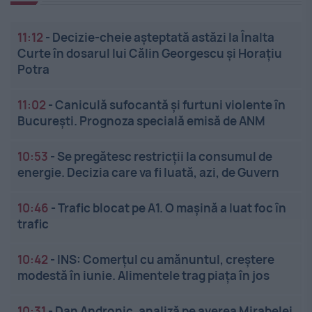
11:12
-
Decizie-cheie așteptată astăzi la Înalta
Curte în dosarul lui Călin Georgescu și Horațiu
Potra
11:02
-
Caniculă sufocantă și furtuni violente în
București. Prognoza specială emisă de ANM
10:53
-
Se pregătesc restricții la consumul de
energie. Decizia care va fi luată, azi, de Guvern
10:46
-
Trafic blocat pe A1. O mașină a luat foc în
trafic
10:42
-
INS: Comerțul cu amănuntul, creștere
modestă în iunie. Alimentele trag piața în jos
10:31
-
Dan Andronic, analiză pe averea Mirabelei