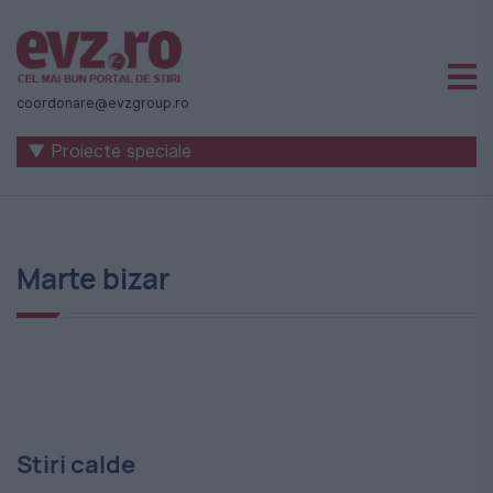
Știri
naționale
coordonare@evzgroup.ro
și
▼ Proiecte speciale
internaționale
|
România
Marte bizar
-
Evenimentul
Zilei
Stiri calde