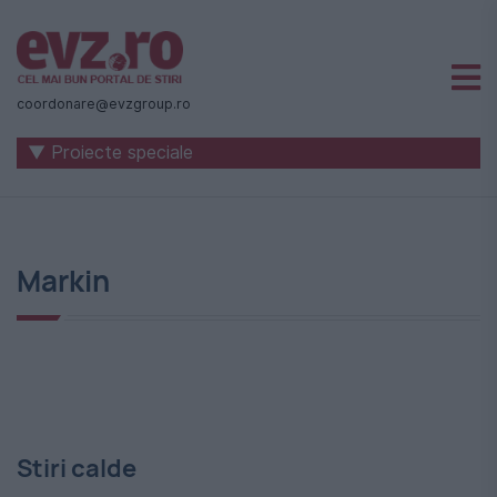
Știri
naționale
coordonare@evzgroup.ro
și
▼ Proiecte speciale
internaționale
|
România
Markin
-
Evenimentul
Zilei
Stiri calde