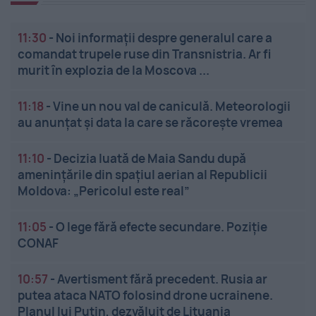
11:30
-
Noi informații despre generalul care a
comandat trupele ruse din Transnistria. Ar fi
murit în explozia de la Moscova ...
11:18
-
Vine un nou val de caniculă. Meteorologii
au anunțat și data la care se răcorește vremea
11:10
-
Decizia luată de Maia Sandu după
amenințările din spațiul aerian al Republicii
Moldova: „Pericolul este real”
11:05
-
O lege fără efecte secundare. Poziție
CONAF
10:57
-
Avertisment fără precedent. Rusia ar
putea ataca NATO folosind drone ucrainene.
Planul lui Putin, dezvăluit de Lituania