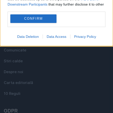
Downstream Participants
that may further disclose it to other
Utile
third parties.
CONFIRM
Media KIT
Data Deletion
Data Access
Privacy Policy
Contact
Comunicate
Stiri calde
Despre noi
Carta editorială
10 Reguli
GDPR