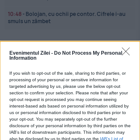
10:48
-
Bolojan, cu ochii pe contor. Cifrele i-au
smuls un zâmbet
Evenimentul Zilei -
Do Not Process My Personal
Information
If you wish to opt-out of the sale, sharing to third parties, or
Linkuri utile
processing of your personal or sensitive information for
targeted advertising by us, please use the below opt-out
section to confirm your selection. Please note that after your
opt-out request is processed you may continue seeing
Cel mai bun portal de stiri!
interest-based ads based on personal information utilized by
us or personal information disclosed to third parties prior to
Evenimentul Zilei este o publicație multimedia, dedicată
your opt-out. You may separately opt-out of the further
celor care apreciază știrile corecte, obiective și
disclosure of your personal information by third parties on the
relevante din toate domeniile de activitate
IAB’s list of downstream participants. This information may
also be disclosed by us to third parties on the
IAB’s List of