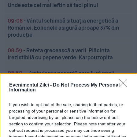
Unde este cel mai ieftin să faci plinul
09:08
-
Vântul schimbă situația energetică a
României. Eolienele asigură aproape 37% din
producție
08:59
-
Rețeta grecească a verii. Plăcinta
irezistibilă cu pepene verde: Karpouzopita
08:50
-
„Ambulanța neagră” care fură copii.
Medicii au fost atacați cu bâte, topoare și pietre
Evenimentul Zilei -
Do Not Process My Personal
într-o comună din Cluj. Șoferu...
Information
If you wish to opt-out of the sale, sharing to third parties, or
processing of your personal or sensitive information for
targeted advertising by us, please use the below opt-out
section to confirm your selection. Please note that after your
opt-out request is processed you may continue seeing
interest-based ads based on personal information utilized by