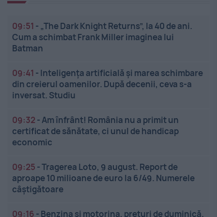
09:51
-
„The Dark Knight Returns”, la 40 de ani.
Cum a schimbat Frank Miller imaginea lui
Batman
09:41
-
Inteligența artificială și marea schimbare
din creierul oamenilor. După decenii, ceva s-a
inversat. Studiu
09:32
-
Am înfrânt! România nu a primit un
certificat de sănătate, ci unul de handicap
economic
09:25
-
Tragerea Loto, 9 august. Report de
aproape 10 milioane de euro la 6/49. Numerele
câștigătoare
09:16
-
Benzina și motorina, prețuri de duminică.