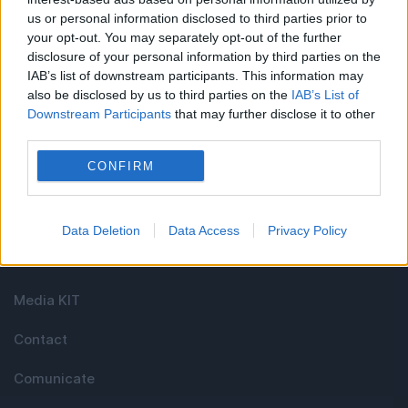
Linkuri utile
us or personal information disclosed to third parties prior to
your opt-out. You may separately opt-out of the further
disclosure of your personal information by third parties on the
IAB’s list of downstream participants. This information may
Cel mai bun portal de stiri!
also be disclosed by us to third parties on the
IAB’s List of
Downstream Participants
that may further disclose it to other
Evenimentul Zilei este o publicație multimedia, dedicată
third parties.
celor care apreciază știrile corecte, obiective și
CONFIRM
relevante din toate domeniile de activitate
Data Deletion
Data Access
Privacy Policy
Utile
Media KIT
Contact
Comunicate