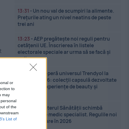
13:31
-
Un nou val de scumpiri la alimente.
Prețurile ating un nivel neatins de peste
trei ani
13:23
-
AEP pregătește noi reguli pentru
cetățenii UE. Înscrierea în listele
t
electorale speciale ar urma să se facă și
online
13:17
-
Descoperă universul Trendyol la
UNTOLD 2026: colecții capsulă dezvoltate
sonal or
cu vedete, experiențe de beauty și
ection to
branduri ...
ou may
 personal
out of the
13:06
-
Ministerul Sănătății schimbă
 downstream
examenul de medic specialist. Regulile noi
B’s List of
intră în vigoare în 2026