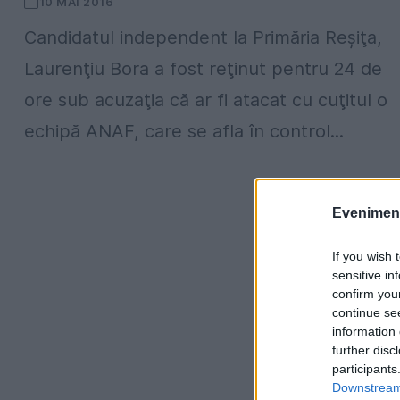
10 MAI 2016
Candidatul independent la Primăria Reşiţa,
Laurenţiu Bora a fost reţinut pentru 24 de
ore sub acuzaţia că ar fi atacat cu cuţitul o
echipă ANAF, care se afla în control...
Evenimentu
If you wish 
sensitive in
confirm you
continue se
information 
further disc
participants
Downstream 