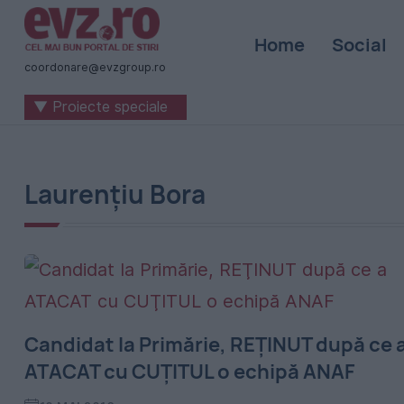
Știri
Home
Social
naționale
coordonare@evzgroup.ro
și
▼ Proiecte speciale
internaționale
|
România
Laurențiu Bora
-
Evenimentul
Zilei
Candidat la Primărie, REŢINUT după ce 
ATACAT cu CUŢITUL o echipă ANAF