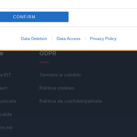
CONFIRM
Data Deletion
Data Access
Privacy Policy
le
GDPR
a KIT
Termeni si conditii
act
Politica cookies
nicate
Politica de confidențialitate
 calde
re noi