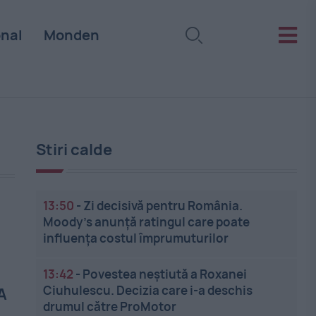
onal
Monden
Stiri calde
13:50
-
Zi decisivă pentru România.
Moody’s anunță ratingul care poate
influența costul împrumuturilor
13:42
-
Povestea neștiută a Roxanei
Ciuhulescu. Decizia care i-a deschis
A
drumul către ProMotor