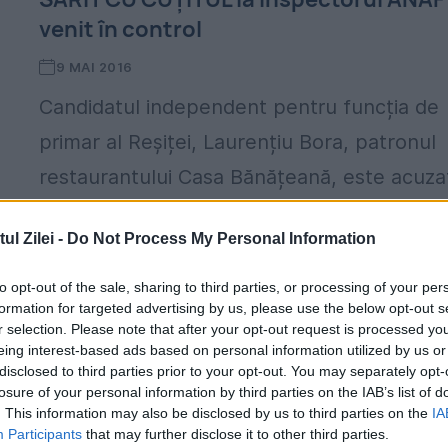
venit în control
9 MAI 2016
Candidatul independent pentru funcția de
primar al Reșiței, Laurențiu Bora, patronul
restaurantului Casa Bănățeană, este acuza
de ultraj după ce, luni, a înjunghiat un
l Zilei -
Do Not Process My Personal Information
inspector antifraud. Alături de alți doi...
to opt-out of the sale, sharing to third parties, or processing of your per
formation for targeted advertising by us, please use the below opt-out s
r selection. Please note that after your opt-out request is processed y
eing interest-based ads based on personal information utilized by us or
disclosed to third parties prior to your opt-out. You may separately opt-
losure of your personal information by third parties on the IAB’s list of
. This information may also be disclosed by us to third parties on the
IA
Participants
that may further disclose it to other third parties.