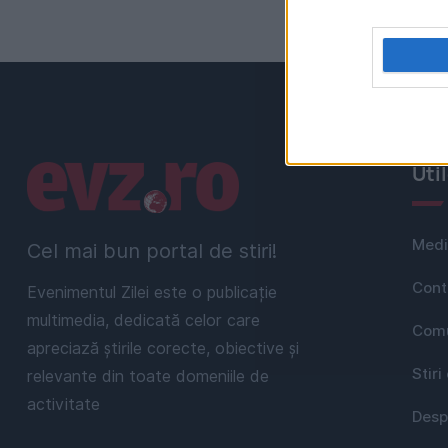
Linkuri utile
Uti
Medi
Cel mai bun portal de stiri!
Cont
Evenimentul Zilei este o publicație
multimedia, dedicată celor care
Comu
apreciază știrile corecte, obiective și
Stiri
relevante din toate domeniile de
activitate
Desp