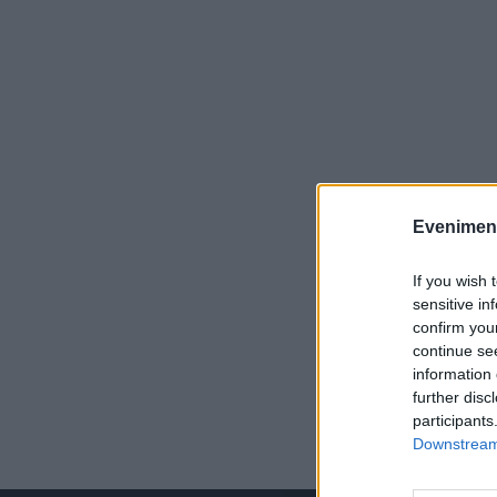
Evenimentu
If you wish 
sensitive in
confirm you
continue se
information 
further disc
participants
Downstream 