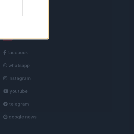
Rețele sociale
facebook
whatsapp
instagram
youtube
telegram
google news