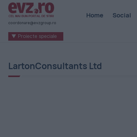
Știri
Home
Social
naționale
coordonare@evzgroup.ro
și
▼ Proiecte speciale
internaționale
|
România
LartonConsultants Ltd
-
Evenimentul
Zilei