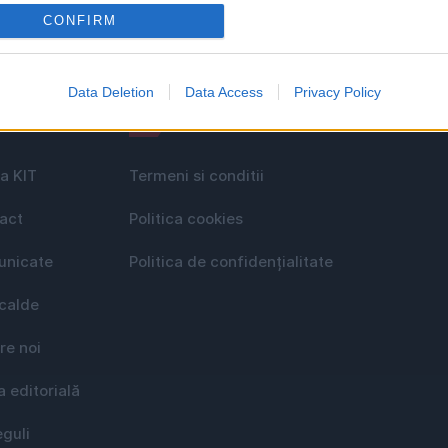
CONFIRM
Data Deletion
Data Access
Privacy Policy
le
GDPR
a KIT
Termeni si conditii
act
Politica cookies
nicate
Politica de confidențialitate
 calde
re noi
a editorială
eguli