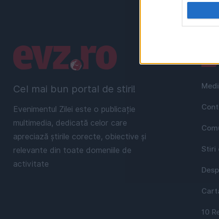
Linkuri utile
Uti
Medi
Cel mai bun portal de stiri!
Cont
Evenimentul Zilei este o publicație
multimedia, dedicată celor care
Comu
apreciază știrile corecte, obiective și
Stiri
relevante din toate domeniile de
activitate
Desp
Cart
10 R