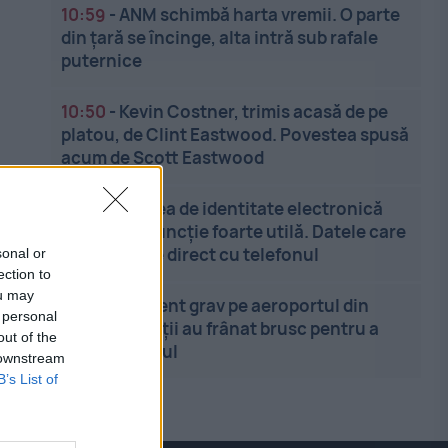
10:59
-
ANM schimbă harta vremii. O parte
din țară se încinge, alta intră sub rafale
puternice
10:50
-
Kevin Costner, trimis acasă de pe
platou, de Clint Eastwood. Povestea spusă
acum de Scott Eastwood
10:36
-
Cartea de identitate electronică
ascunde o funcție foarte utilă. Datele care
pot fi trimise direct cu telefonul
sonal or
ection to
ou may
10:27
-
Incident grav pe aeroportul din
 personal
Sydney. Piloții au frânat brusc pentru a
out of the
evita impactul
 downstream
B’s List of