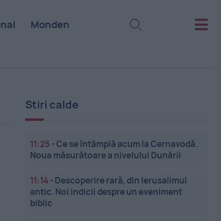
onal
Monden
Stiri calde
11:25
-
Ce se întâmplă acum la Cernavodă.
Noua măsurătoare a nivelului Dunării
11:14
-
Descoperire rară, din Ierusalimul
antic. Noi indicii despre un eveniment
biblic