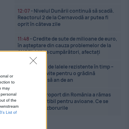
12:07
-
Nivelul Dunării continuă să scadă.
Reactorul 2 de la Cernavodă ar putea fi
oprit în câteva zile
11:48
-
Credite de sute de milioane de euro,
în așteptare din cauza problemelor de la
ANCPI. Mii de cumpărători, afectați
11:42
-
Soiuri de lalele rezistente în timp –
alegeri potrivite pentru o grădină
sonal or
spectaculoasă an de an
ection to
ou may
11:32
-
Un aeroport din România a rămas
 personal
out of the
fără combustibil pentru avioane. Ce se
 downstream
întâmplă cu zborurile
B’s List of