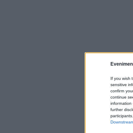
Evenimentu
If you wish 
sensitive in
confirm you
continue se
information 
further disc
participants
Downstream 