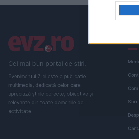
Linkuri utile
Uti
Medi
Cel mai bun portal de stiri!
Cont
Evenimentul Zilei este o publicație
multimedia, dedicată celor care
Comu
apreciază știrile corecte, obiective și
Stiri
relevante din toate domeniile de
activitate
Desp
Cart