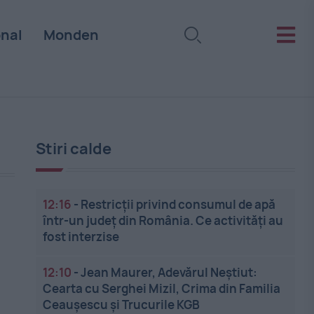
onal
Monden
Stiri calde
12:16
-
Restricții privind consumul de apă
într-un județ din România. Ce activități au
fost interzise
12:10
-
Jean Maurer, Adevărul Neștiut:
Cearta cu Serghei Mizil, Crima din Familia
Ceaușescu și Trucurile KGB