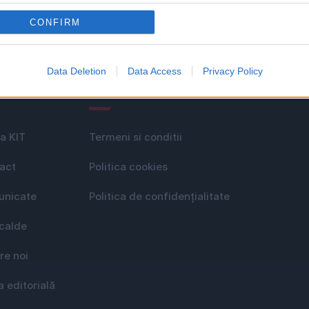
CONFIRM
Data Deletion
Data Access
Privacy Policy
le
GDPR
a KIT
Termeni si conditii
act
Politica cookies
nicate
Politica de confidențialitate
 calde
re noi
a editorială