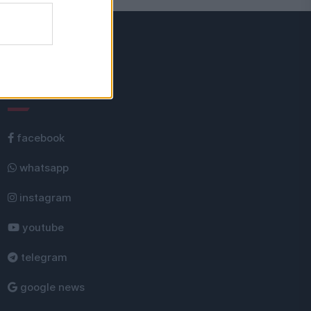
Rețele sociale
facebook
whatsapp
instagram
youtube
telegram
google news