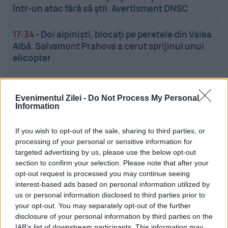
într-un atac fără să știi. Avertisment DNSC
17:34
-
Doi alpiniști, blocați pe peretele din Valea
Albă. Salvamont Prahova a cerut sprijinul unui
elicopter
Evenimentul Zilei -
Do Not Process My Personal
Information
If you wish to opt-out of the sale, sharing to third parties, or
processing of your personal or sensitive information for
Linkuri utile
targeted advertising by us, please use the below opt-out
section to confirm your selection. Please note that after your
opt-out request is processed you may continue seeing
interest-based ads based on personal information utilized by
Cel mai bun portal de stiri!
us or personal information disclosed to third parties prior to
your opt-out. You may separately opt-out of the further
Evenimentul Zilei este o publicație multimedia, dedicată
disclosure of your personal information by third parties on the
celor care apreciază știrile corecte, obiective și
IAB’s list of downstream participants. This information may