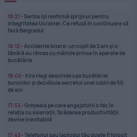
18:21
-
Serbia își reafirmă sprijinul pentru
integritatea Ucrainei. Ce refuză în continuare să
facă Belgradul
18:12
-
Accidente bizare: un copil de 2 ani și o
tânără au rămas cu mâinile prinse în aparate de
bucătărie
18:02
-
Kira Hagi deschide ușa bucătăriei
bunicilor și dezvăluie secretul unei iubiri de 50
de ani
17:53
-
Greșeala pe care angajatorii o fac în
relația cu salariații. Scăderea productivității
devine inevitabilă
17:43
-
Telefonul sau laptopul tău poate fi folosit