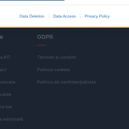
Data Deletion
Data Access
Privacy Policy
le
GDPR
a KIT
Termeni si conditii
act
Politica cookies
nicate
Politica de confidențialitate
 calde
re noi
a editorială