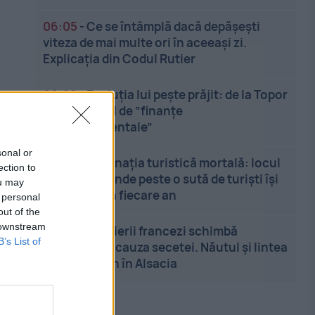
06:05
-
Ce se întâmplă dacă depășești
viteza de mai multe ori în aceeași zi.
Explicația din Codul Rutier
00:20
-
Evoluția lui pește prăjit: de la Topor
la profesorul de ”finanțe
comportamentale”
sonal or
23:55
-
Destinația turistică mortală: locul
ection to
din Europa unde peste o sută de turiști își
ou may
pierd viața în fiecare an
 personal
out of the
 downstream
23:46
-
Fermierii francezi schimbă
B’s List of
culturile din cauza secetei. Năutul și lintea
câștigă teren în Alsacia