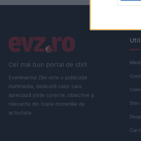
Linkuri utile
Uti
Medi
Cel mai bun portal de stiri!
Cont
Evenimentul Zilei este o publicație
multimedia, dedicată celor care
Comu
apreciază știrile corecte, obiective și
Stiri
relevante din toate domeniile de
activitate
Desp
Cart