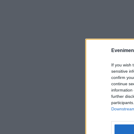
Evenimentu
If you wish 
sensitive in
confirm you
continue se
information 
further disc
participants
Downstream 