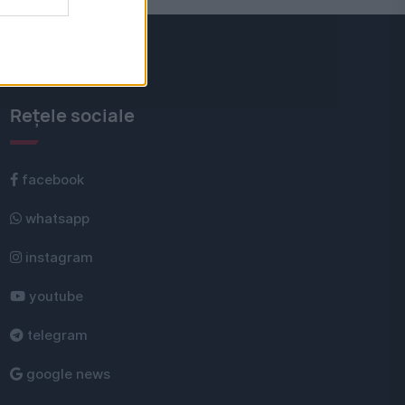
Rețele sociale
facebook
whatsapp
instagram
youtube
telegram
google news