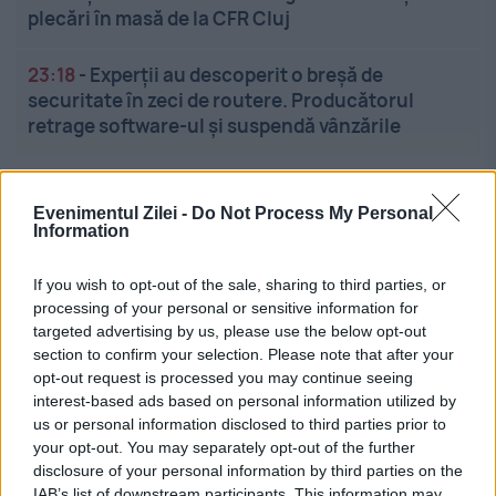
plecări în masă de la CFR Cluj
23:18
-
Experții au descoperit o breșă de
securitate în zeci de routere. Producătorul
retrage software-ul și suspendă vânzările
Evenimentul Zilei -
Do Not Process My Personal
Information
If you wish to opt-out of the sale, sharing to third parties, or
processing of your personal or sensitive information for
Linkuri utile
targeted advertising by us, please use the below opt-out
section to confirm your selection. Please note that after your
opt-out request is processed you may continue seeing
interest-based ads based on personal information utilized by
Cel mai bun portal de stiri!
us or personal information disclosed to third parties prior to
your opt-out. You may separately opt-out of the further
Evenimentul Zilei este o publicație multimedia, dedicată
disclosure of your personal information by third parties on the
celor care apreciază știrile corecte, obiective și
IAB’s list of downstream participants. This information may