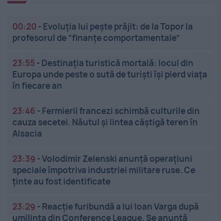
00:20
-
Evoluția lui pește prăjit: de la Topor la
profesorul de ”finanțe comportamentale”
23:55
-
Destinația turistică mortală: locul din
Europa unde peste o sută de turiști își pierd viața
în fiecare an
23:46
-
Fermierii francezi schimbă culturile din
cauza secetei. Năutul și lintea câștigă teren în
Alsacia
23:39
-
Volodimir Zelenski anunță operațiuni
speciale împotriva industriei militare ruse. Ce
ținte au fost identificate
23:29
-
Reacție furibundă a lui Ioan Varga după
umilința din Conference League. Se anunță