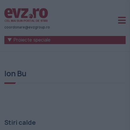
Știri
naționale
coordonare@evzgroup.ro
și
▼ Proiecte speciale
internaționale
|
România
Ion Bu
-
Evenimentul
Zilei
Stiri calde