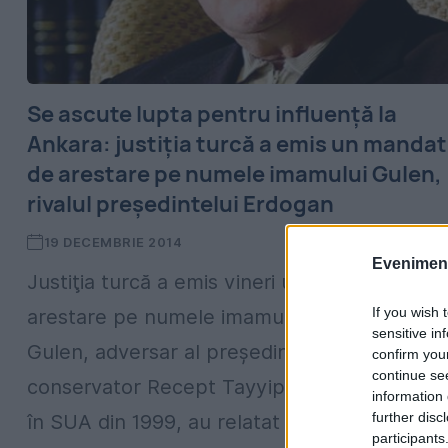
Se ascute lupta pentru influență la
Ankara: justiția turcă a emis un mandat
de arestare pe numele imamului Gulen,
rivalul președintelui Erdogan
19 DECEMBRIE 2014
Evenimentu
Justiţia turcă a emis vineri un mandat de
If you wish 
arestare pe numele imamului Fethullah
sensitive in
Gulen, adversar al preşedintelui islamo-
confirm you
continue se
conservator Recept Tayyip Erodogan, exilat
information 
further disc
în SUA din 1999, au relatat media din...
participants