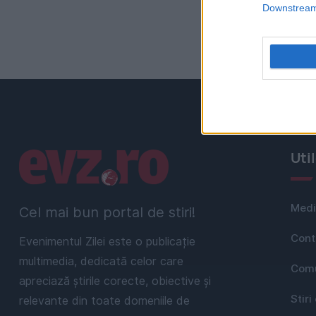
Downstream 
Linkuri utile
Uti
Medi
Cel mai bun portal de stiri!
Cont
Evenimentul Zilei este o publicație
multimedia, dedicată celor care
Comu
apreciază știrile corecte, obiective și
Stiri
relevante din toate domeniile de