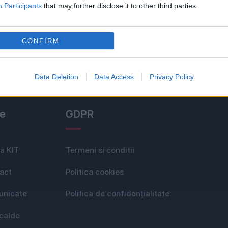
Participants
that may further disclose it to other third parties.
CONFIRM
Data Deletion
Data Access
Privacy Policy
le
GDPR
a KIT
Termeni si conditii
act
Politica cookies
nicate
Politica de confidențialitate
 calde