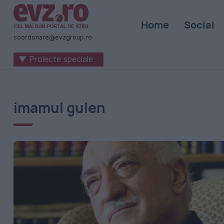
Știri
Home
Social
naționale
coordonare@evzgroup.ro
și
▼ Proiecte speciale
internaționale
|
România
imamul gulen
-
Evenimentul
Zilei