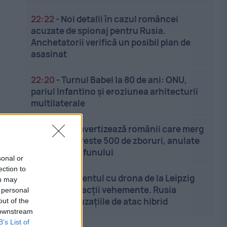
22:22
-
Noi detalii în cazul româncei
acuzate de spionaj pentru Rusia.
Anchetatorii verifică un posibil plan de
asasinat
22:20
-
Turnul Babel la 80 de ani: ONU,
pariul Infantino și eroziunea arhitecturii
multilaterale
22:13
-
MAE avertizează românii care merg
în Japonia. Peste 500 de zboruri, anulate
din cauza taifunului
sonal or
ection to
22:05
-
Incidentul cu drona de la Leipzig
ou may
stârnește reacții vehemente. Rusia
 personal
respinge acuzațiile de atac hibrid
out of the
 downstream
B’s List of