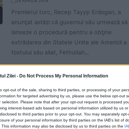
29 APRILIE 2014
Premierul turc, Recep Tayyp Erdogan, a
anunţat astăzi că guvernul său urmează să
lanseze o procedură pentru a obţine
extrădarea din Statele Unite ale Americii a
fostului său aliat, Fethullah...
l Zilei -
Do Not Process My Personal Information
to opt-out of the sale, sharing to third parties, or processing of your per
formation for targeted advertising by us, please use the below opt-out s
r selection. Please note that after your opt-out request is processed y
eing interest-based ads based on personal information utilized by us or
disclosed to third parties prior to your opt-out. You may separately opt-
losure of your personal information by third parties on the IAB’s list of
. This information may also be disclosed by us to third parties on the
IA