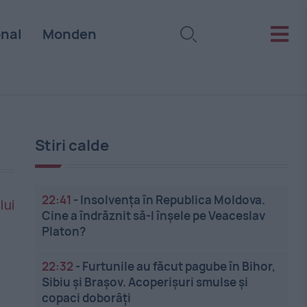
onal
Monden
Stiri calde
22:41
-
Insolvenţa în Republica Moldova.
Cine a îndrăznit să-l înşele pe Veaceslav
Platon?
22:32
-
Furtunile au făcut pagube în Bihor,
Sibiu și Brașov. Acoperișuri smulse și
copaci doborâți