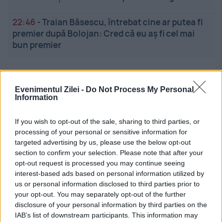
22:46
-
Traian Băsescu, întrebat cine ar putea fi
premier după Bolojan: Cred că eu aș fi cel mai
bun premier
Evenimentul Zilei -
Do Not Process My Personal
Information
If you wish to opt-out of the sale, sharing to third parties, or
Linkuri utile
processing of your personal or sensitive information for
targeted advertising by us, please use the below opt-out
section to confirm your selection. Please note that after your
opt-out request is processed you may continue seeing
Cel mai bun portal de stiri!
interest-based ads based on personal information utilized by
us or personal information disclosed to third parties prior to
Evenimentul Zilei este o publicație multimedia, dedicată
your opt-out. You may separately opt-out of the further
disclosure of your personal information by third parties on the
celor care apreciază știrile corecte, obiective și
IAB’s list of downstream participants. This information may
relevante din toate domeniile de activitate