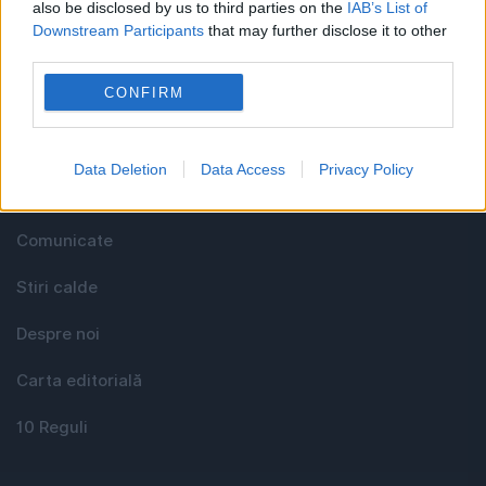
also be disclosed by us to third parties on the
IAB’s List of
Downstream Participants
that may further disclose it to other
third parties.
Utile
CONFIRM
Media KIT
Data Deletion
Data Access
Privacy Policy
Contact
Comunicate
Stiri calde
Despre noi
Carta editorială
10 Reguli