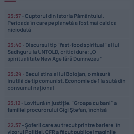
23:57
-
Cuptorul din istoria Pământului.
Perioada în care pe planetă a fost mai cald ca
niciodată
23:40
-
Discursul tip "fast-food spiritual" al lui
Sadhguru la UNTOLD, critici dure: „O
spiritualitate New Age fără Dumnezeu”
23:29
-
Becul stins al lui Bolojan, o măsură
inutilă de tip comunist. Economie de 1 la sută din
consumul național
23:12
-
Lovitură în justiție. "Groapa cu bani" a
familiei procurorului Gigi Ștefan, închisă
22:57
-
Șoferii care au trecut printre bariere, în
vizorul Poliției. CFR a făcut publice imaginile