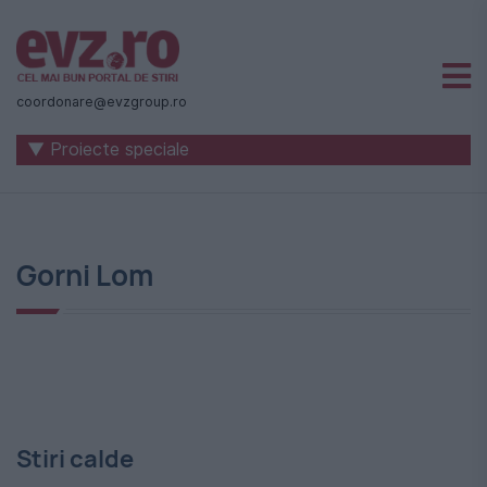
Știri
naționale
coordonare@evzgroup.ro
și
▼ Proiecte speciale
internaționale
|
România
Gorni Lom
-
Evenimentul
Zilei
Stiri calde