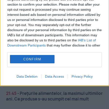
22:20
-
Turnul Babel la 80 de ani: ONU, pariul
section to confirm your selection. Please note that after your
Infantino și eroziunea arhitecturii multilaterale
opt-out request is processed you may continue seeing
interest-based ads based on personal information utilized by
us or personal information disclosed to third parties prior to
22:13
-
MAE avertizează românii care merg în
your opt-out. You may separately opt-out of the further
Japonia. Peste 500 de zboruri, anulate din cauza
disclosure of your personal information by third parties on the
taifunului
IAB’s list of downstream participants. This information may
also be disclosed by us to third parties on the
IAB’s List of
Downstream Participants
that may further disclose it to other
22:05
-
Incidentul cu drona de la Leipzig
third parties.
stârnește reacții vehemente. Rusia respinge
acuzațiile de atac hibrid
CONFIRM
21:56
-
Eclipsa de Soare va reduce producția de
energie în Marea Britanie. Cum vor compensa
Data Deletion
Data Access
Privacy Policy
pierderea autoritățile
21:45
-
Prețurile alimentelor, la maximul ultimilor
ani. Ce produse s-au scumpit cel mai mult