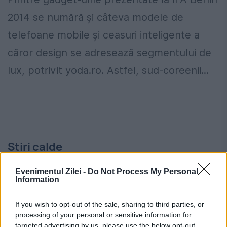
2014 se numără și câteva modele de
telefoane mobile și ceasuri inteligente a
căror design se adresează segmentului de
lux, potrivit yoda.ro. Astfel, sud-coreenii...
Stiri calde
Evenimentul Zilei -
Do Not Process My Personal
Information
22:22
-
Noi detalii în cazul româncei acuzate de
spionaj pentru Rusia. Anchetatorii verifică un
If you wish to opt-out of the sale, sharing to third parties, or
posibil plan de asasinat
processing of your personal or sensitive information for
targeted advertising by us, please use the below opt-out