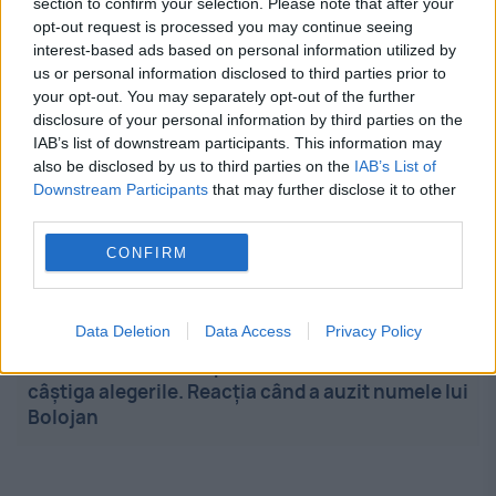
section to confirm your selection. Please note that after your
opt-out request is processed you may continue seeing
07:40
-
Cancerul lui Joe Biden a ajuns într-un
interest-based ads based on personal information utilized by
stadiu avansat. Fiul său vorbește despre
us or personal information disclosed to third parties prior to
suferința fostului președinte
your opt-out. You may separately opt-out of the further
disclosure of your personal information by third parties on the
IAB’s list of downstream participants. This information may
07:29
-
Nu e cea mai bună zi să le contrazici.
also be disclosed by us to third parties on the
IAB’s List of
Două zodii ar putea avea replica pregătită
Downstream Participants
that may further disclose it to other
înainte să termini propoziția
third parties.
CONFIRM
07:20
-
Incendiu la rafinăria Aramco din Arabia
Saudită. Instalația are o capacitate de 400.000
de barili pe zi
Data Deletion
Data Access
Privacy Policy
07:12
-
Cine ar fi fost premier dacă Antonescu
câștiga alegerile. Reacția când a auzit numele lui
Bolojan