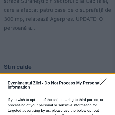
strada Surăneşti din sectorul 5 al Capitalei,
care a afectat patru case pe o suprafaţă de
300 mp, relatează Agerpres. UPDATE: O
persoană a...
Stiri calde
Evenimentul Zilei -
Do Not Process My Personal
08:00
-
Buletinul electronic, în fața unei
Information
schimbări importante. Termenul care se apropie
If you wish to opt-out of the sale, sharing to third parties, or
processing of your personal or sensitive information for
07:49
-
O eclipsă rară vine peste o Europă lovită
targeted advertising by us, please use the below opt-out
de caniculă. „Situația este gravă”