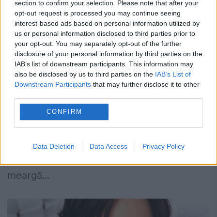
section to confirm your selection. Please note that after your
opt-out request is processed you may continue seeing
interest-based ads based on personal information utilized by
us or personal information disclosed to third parties prior to
Victor Slav, prima imagine cu fiica lui,
your opt-out. You may separately opt-out of the further
Sofia, din vacanța exotică. Ce au
disclosure of your personal information by third parties on the
IAB’s list of downstream participants. This information may
observat fanii
also be disclosed by us to third parties on the
IAB’s List of
Downstream Participants
that may further disclose it to other
15 MAI 2017
third parties.
Victor Slav și Bianca Drăgușanu au decis să
CONFIRM
meargă într-o vacanță exotică pentru a se
relaxa, după agitația provocată de botezul
Data Deletion
Data Access
Privacy Policy
Sofiei. Cei doi tineri părinți au ales să
meargă...