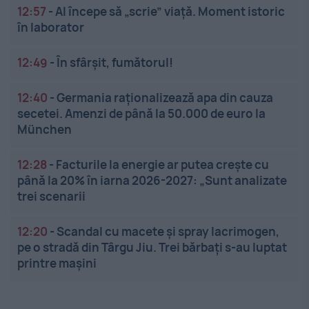
12:57
-
AI începe să „scrie” viață. Moment istoric
în laborator
12:49
-
În sfârșit, fumătorul!
12:40
-
Germania raționalizează apa din cauza
secetei. Amenzi de până la 50.000 de euro la
München
12:28
-
Facturile la energie ar putea crește cu
până la 20% în iarna 2026-2027: „Sunt analizate
trei scenarii
12:20
-
Scandal cu macete și spray lacrimogen,
pe o stradă din Târgu Jiu. Trei bărbați s-au luptat
printre mașini