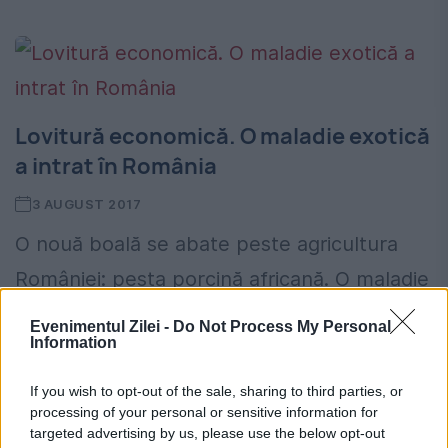
Lovitură economică. O maladie exotică
a intrat în România
3 AUGUST 2017
O nouă boală se abate peste agricultura
României: pesta porcină africană. O maladie
exotică sosită în Europa cu câţiva ani în
Evenimentul Zilei -
Do Not Process My Personal
Information
urmă şi care a lăsat prăpăd în urma ei....
If you wish to opt-out of the sale, sharing to third parties, or
processing of your personal or sensitive information for
targeted advertising by us, please use the below opt-out