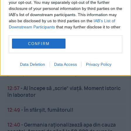
Stiri calde
your opt-out. You may separately opt-out of the further
disclosure of your personal information by third parties on the
IAB’s list of downstream participants. This information may
also be disclosed by us to third parties on the
IAB’s List of
13:32
-
Imediat după catastrofa de la Cernobîl,
Downstream Participants
that may further disclose it to other
manifestațiile de 1 Mai s-au ținut în sală!
third parties.
CONFIRM
13:22
-
Taifunul Dolphin lovește China. Peste un
milion de oameni au fost evacuați
Data Deletion
Data Access
Privacy Policy
13:10
-
Ce se întâmplă cu banii din conturile de
pensii private. Ultimele cifre publicate
12:57
-
AI începe să „scrie” viață. Moment istoric
în laborator
12:49
-
În sfârșit, fumătorul!
12:40
-
Germania raționalizează apa din cauza