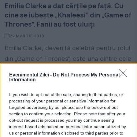
Emilia Clarke a dat cărțile pe față. Cu
cine se iubește „Khaleesi” din „Game of
Thrones”. Fanii au fost uluiți
22 MARTIE 2019
Emilia Clarke, devenită celebră pentru rolul
din „Game of Thrones”, este una dintre cele
mai iubite actrițe din lume. În ultimii ani,
Evenimentul Zilei -
Do Not Process My Personal
„Mama Dragonilor” a pus pe pauză viața
Information
personală,...
If you wish to opt-out of the sale, sharing to third parties, or
processing of your personal or sensitive information for
targeted advertising by us, please use the below opt-out
section to confirm your selection. Please note that after your
opt-out request is processed you may continue seeing
interest-based ads based on personal information utilized by
us or personal information disclosed to third parties prior to