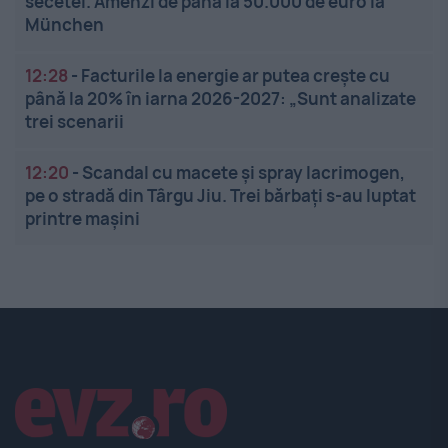
secetei. Amenzi de până la 50.000 de euro la
München
12:28
-
Facturile la energie ar putea crește cu
până la 20% în iarna 2026-2027: „Sunt analizate
trei scenarii
12:20
-
Scandal cu macete și spray lacrimogen,
pe o stradă din Târgu Jiu. Trei bărbați s-au luptat
printre mașini
Linkuri utile