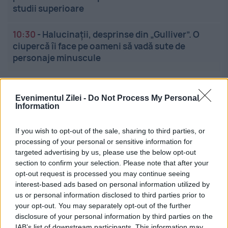
studii superioare
10:30
-
Halucinații, desprinse din „Gulliver”. O
ciupercă îi face pe oameni să vadă sute de
personaje minuscule
Evenimentul Zilei -
Do Not Process My Personal
Information
If you wish to opt-out of the sale, sharing to third parties, or
processing of your personal or sensitive information for
Linkuri utile
targeted advertising by us, please use the below opt-out
section to confirm your selection. Please note that after your
opt-out request is processed you may continue seeing
interest-based ads based on personal information utilized by
Cel mai bun portal de stiri!
us or personal information disclosed to third parties prior to
your opt-out. You may separately opt-out of the further
Evenimentul Zilei este o publicație multimedia, dedicată
disclosure of your personal information by third parties on the
celor care apreciază știrile corecte, obiective și
IAB’s list of downstream participants. This information may