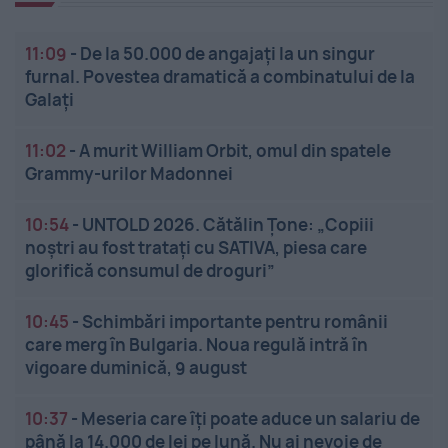
11:09
-
De la 50.000 de angajați la un singur
furnal. Povestea dramatică a combinatului de la
Galați
11:02
-
A murit William Orbit, omul din spatele
Grammy-urilor Madonnei
10:54
-
UNTOLD 2026. Cătălin Țone: „Copiii
noștri au fost tratați cu SATIVA, piesa care
glorifică consumul de droguri”
10:45
-
Schimbări importante pentru românii
care merg în Bulgaria. Noua regulă intră în
vigoare duminică, 9 august
10:37
-
Meseria care îți poate aduce un salariu de
până la 14.000 de lei pe lună. Nu ai nevoie de