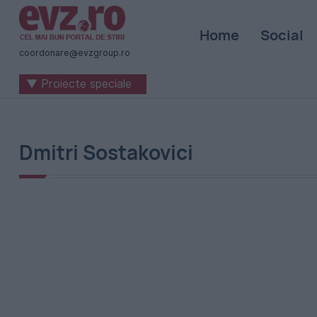
Știri
Home
Social
naționale
coordonare@evzgroup.ro
și
▼ Proiecte speciale
internaționale
|
România
Dmitri Sostakovici
-
Evenimentul
Zilei