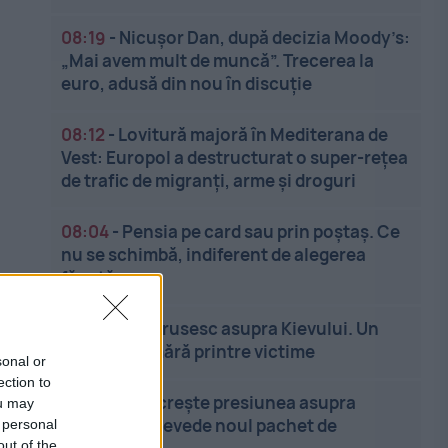
08:19
-
Nicușor Dan, după decizia Moody’s:
„Mai avem mult de muncă”. Trecerea la
euro, adusă din nou în discuție
08:12
-
Lovitură majoră în Mediterana de
Vest: Europol a destructurat o super-rețea
de trafic de migranți, arme și droguri
08:04
-
Pensia pe card sau prin poștaș. Ce
nu se schimbă, indiferent de alegerea
făcută
07:56
-
Atac rusesc asupra Kievului. Un
copil se numără printre victime
sonal or
ection to
07:49
-
SUA crește presiunea asupra
ou may
Rusiei. Ce prevede noul pachet de
 personal
out of the