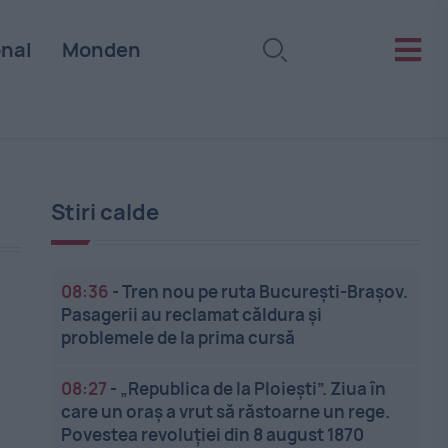
onal
Monden
Stiri calde
08:36
-
Tren nou pe ruta București-Brașov.
Pasagerii au reclamat căldura și
problemele de la prima cursă
08:27
-
„Republica de la Ploiești”. Ziua în
care un oraș a vrut să răstoarne un rege.
Povestea revoluției din 8 august 1870