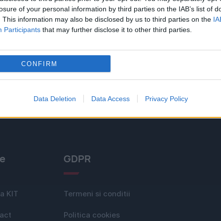
losure of your personal information by third parties on the IAB’s list of
. This information may also be disclosed by us to third parties on the
IA
Participants
that may further disclose it to other third parties.
CONFIRM
Data Deletion
Data Access
Privacy Policy
le
GDPR
a KIT
Termeni si conditii
act
Politica cookies