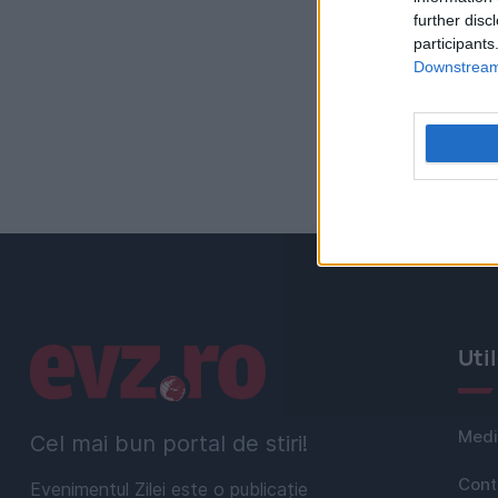
further disc
participants
Downstream 
Linkuri utile
Uti
Medi
Cel mai bun portal de stiri!
Cont
Evenimentul Zilei este o publicație