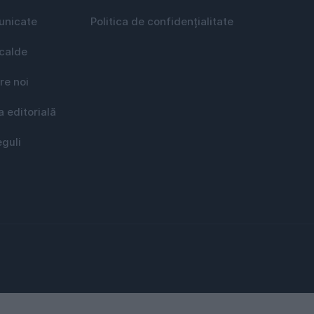
nicate
Politica de confidențialitate
 calde
re noi
a editorială
eguli