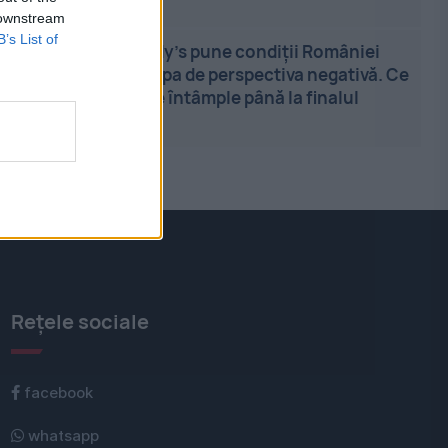
sancțiuni
 downstream
B’s List of
07:41
-
Moody’s pune condiții României
pentru a scăpa de perspectiva negativă. Ce
trebuie să se întâmple până la finalul
anului
Rețele sociale
facebook
whatsapp