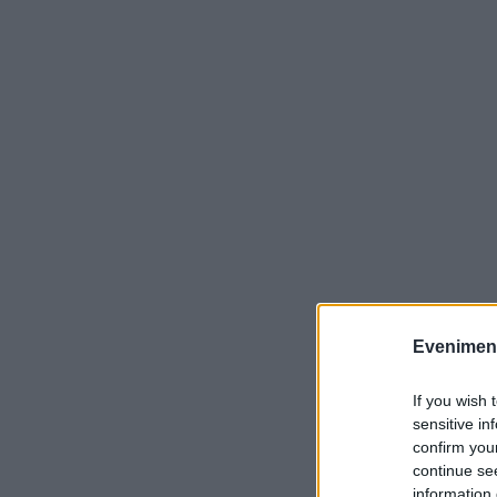
Evenimentu
If you wish 
sensitive in
confirm you
continue se
information 