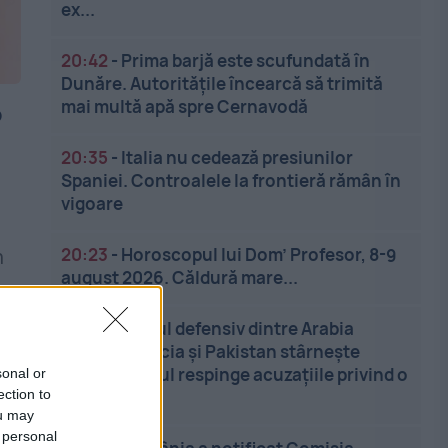
ex...
20:42
-
Prima barjă este scufundată în
Dunăre. Autoritățile încearcă să trimită
mai multă apă spre Cernavodă
b
20:35
-
Italia nu cedează presiunilor
Spaniei. Controalele la frontieră rămân în
vigoare
20:23
-
Horoscopul lui Dom’ Profesor, 8-9
n
august 2026. Căldură mare...
,
20:15
-
Pactul defensiv dintre Arabia
Saudită, Turcia și Pakistan stârnește
reacții. Riadul respinge acuzațiile privind o
sonal or
ection to
axă...
ou may
 personal