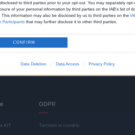
disclosed to third parties prior to your opt-out. You may separately opt-
losure of your personal information by third parties on the IAB’s list of
. This information may also be disclosed by us to third parties on the
IA
Participants
that may further disclose it to other third parties.
CONFIRM
Data Deletion
Data Access
Privacy Policy
le
GDPR
a KIT
Termeni si conditii