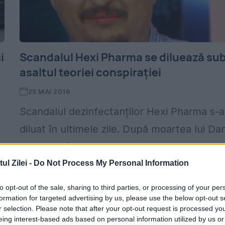
i
Scandalul Hexi Pharma se diluează su
asaltul teoriei conspirației
25 MAI 2016
Scandalul dezinfectanților Hexi Pharma s-a
diluat în ultimele zile. După moartea lui Da
Condrea, în deja celebrul accident de
l
mașină, considerat de foarte mulți suspect
l Zilei -
Do Not Process My Personal Information
i
dezbaterea a alunecat în teoria...
to opt-out of the sale, sharing to third parties, or processing of your per
formation for targeted advertising by us, please use the below opt-out s
r selection. Please note that after your opt-out request is processed y
eing interest-based ads based on personal information utilized by us or