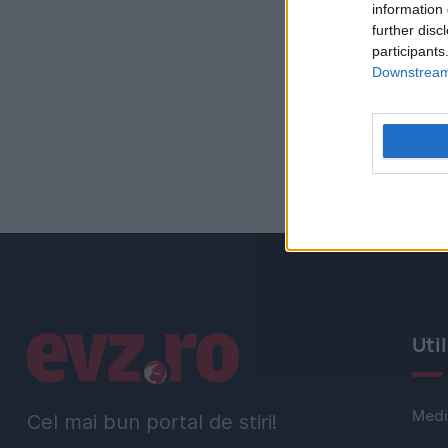
information 
further disc
participants
Downstream 
Linkuri utile
Uti
Medi
Cel mai bun portal de stiri!