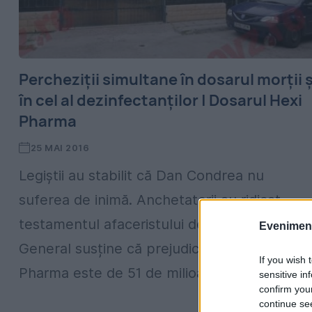
Percheziții simultane în dosarul morții ș
în cel al dezinfectanților | Dosarul Hexi
Pharma
25 MAI 2016
Legiștii au stabilit că Dan Condrea nu
suferea de inimă. Anchetatorii au ridicat
testamentul afaceristului decedat. Parchetu
Evenimentu
General susține că prejudiciul cauzat de Hex
If you wish 
Pharma este de 51 de milioane...
sensitive in
confirm you
continue se