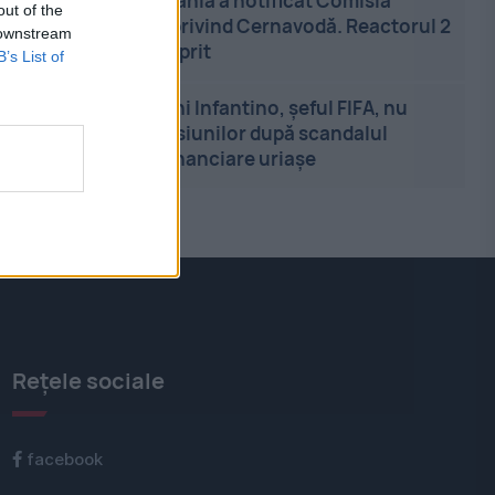
20:05
-
România a notificat Comisia
out of the
Europeană privind Cernavodă. Reactorul 2
 downstream
riscă să fie oprit
B’s List of
19:56
-
Gianni Infantino, șeful FIFA, nu
cedează presiunilor după scandalul
planurilor financiare uriașe
Rețele sociale
facebook