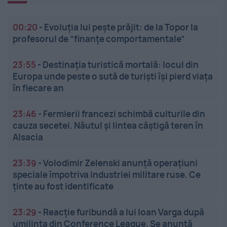
00:20
-
Evoluția lui pește prăjit: de la Topor la
profesorul de ”finanțe comportamentale”
23:55
-
Destinația turistică mortală: locul din
Europa unde peste o sută de turiști își pierd viața
în fiecare an
23:46
-
Fermierii francezi schimbă culturile din
cauza secetei. Năutul și lintea câștigă teren în
Alsacia
23:39
-
Volodimir Zelenski anunță operațiuni
speciale împotriva industriei militare ruse. Ce
ținte au fost identificate
23:29
-
Reacție furibundă a lui Ioan Varga după
umilința din Conference League. Se anunță