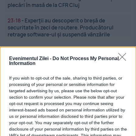
plecări în masă de la CFR Cluj
23:18
-
Experții au descoperit o breșă de
securitate în zeci de routere. Producătorul
retrage software-ul și suspendă vânzările
Evenimentul Zilei -
Do Not Process My Personal
Information
If you wish to opt-out of the sale, sharing to third parties, or
processing of your personal or sensitive information for
Linkuri utile
targeted advertising by us, please use the below opt-out
section to confirm your selection. Please note that after your
opt-out request is processed you may continue seeing
interest-based ads based on personal information utilized by
Cel mai bun portal de stiri!
us or personal information disclosed to third parties prior to
your opt-out. You may separately opt-out of the further
Evenimentul Zilei este o publicație multimedia, dedicată
disclosure of your personal information by third parties on the
celor care apreciază știrile corecte, obiective și
IAB’s list of downstream participants. This information may