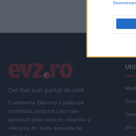
Downstream 
Linkuri utile
Uti
Medi
Cel mai bun portal de stiri!
Cont
Evenimentul Zilei este o publicație
multimedia, dedicată celor care
Comu
apreciază știrile corecte, obiective și
Stiri
relevante din toate domeniile de