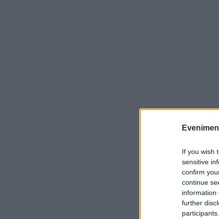
Evenimentu
If you wish 
sensitive in
confirm you
continue se
information 
further disc
participants