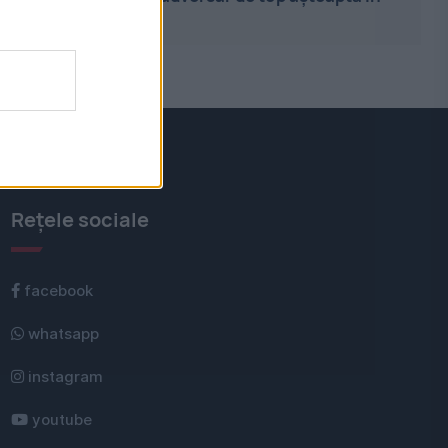
pl...
Rețele sociale
facebook
whatsapp
instagram
youtube