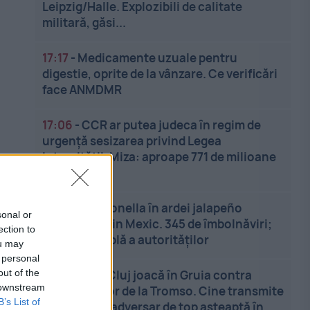
Leipzig/Halle. Explozibili de calitate
militară, găsi...
17:17
-
Medicamente uzuale pentru
digestie, oprite de la vânzare. Ce verificări
face ANMDMR
17:06
-
CCR ar putea judeca în regim de
urgență sesizarea privind Legea
integrității. Miza: aproape 771 de milioane
de euro d...
16:58
-
Salmonella în ardei jalapeño
sonal or
importanți din Mexic. 345 de îmbolnăviri;
ection to
anchetă amplă a autorităților
ou may
 personal
out of the
16:49
-
CFR Cluj joacă în Gruia contra
 downstream
norvegienilor de la Tromso. Cine transmite
B’s List of
meciul și ce adversar de top așteaptă în