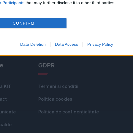
Participants
that may further disclose it to other third parties.
CONFIRM
Data Deletion
Data Access
Privacy Policy
le
GDPR
a KIT
Termeni si conditii
act
Politica cookies
nicate
Politica de confidențialitate
 calde