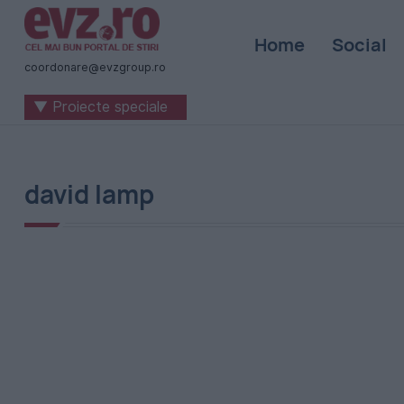
Știri
Home
Social
naționale
coordonare@evzgroup.ro
și
▼ Proiecte speciale
internaționale
|
România
david lamp
-
Evenimentul
Zilei