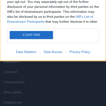
your opt-out. You may separately opt-out of the further
Cel mai bun portal de stiri!
disclosure of your personal information by third parties on the
IAB’s list of downstream participants. This information may
Evenimentul Zilei este o publicație multimedia, dedicată
also be disclosed by us to third parties on the
IAB’s List of
Downstream Participants
that may further disclose it to other
celor care apreciază știrile corecte, obiective și
third parties.
relevante din toate domeniile de activitate
CONFIRM
Utile
Data Deletion
Data Access
Privacy Policy
Media KIT
Contact
Comunicate
Stiri calde
Despre noi