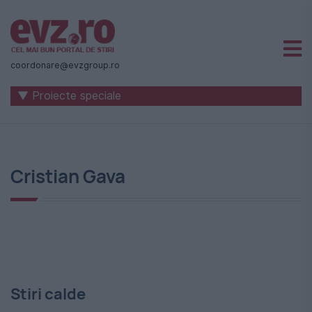
Știri
naționale
coordonare@evzgroup.ro
și
▼ Proiecte speciale
internaționale
|
România
Cristian Gava
-
Evenimentul
Zilei
Stiri calde