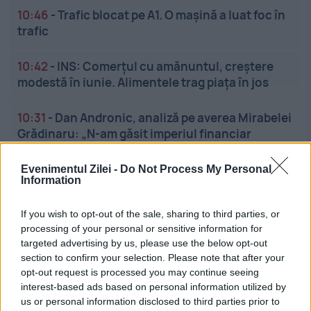
10:46
-
Trafic blocat pe A1. O mașină a luat foc în
trafic
10:42
-
INS: Comerțul cu amănuntul, creștere
modestă în iunie. Alimentele trag piața în jos
10:31
-
Dan Andronic, analiză pe averea Mirabelei
Grădinaru: „N-am găsit imperiul financiar
promis”
Evenimentul Zilei -
Do Not Process My Personal
Information
If you wish to opt-out of the sale, sharing to third parties, or
processing of your personal or sensitive information for
targeted advertising by us, please use the below opt-out
section to confirm your selection. Please note that after your
Linkuri utile
opt-out request is processed you may continue seeing
interest-based ads based on personal information utilized by
us or personal information disclosed to third parties prior to