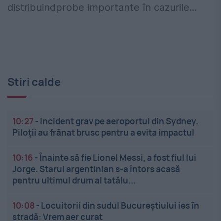
distribuindprobe importante în cazurile...
Stiri calde
10:27
-
Incident grav pe aeroportul din Sydney.
Piloții au frânat brusc pentru a evita impactul
10:16
-
Înainte să fie Lionel Messi, a fost fiul lui
Jorge. Starul argentinian s-a întors acasă
pentru ultimul drum al tatălu...
10:08
-
Locuitorii din sudul Bucureștiului ies în
stradă: Vrem aer curat