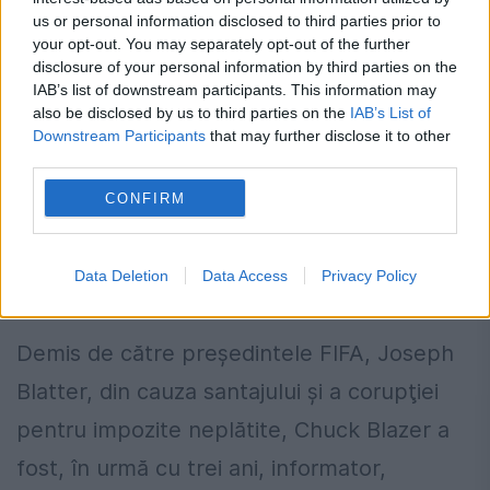
us or personal information disclosed to third parties prior to
your opt-out. You may separately opt-out of the further
disclosure of your personal information by third parties on the
IAB’s list of downstream participants. This information may
also be disclosed by us to third parties on the
IAB’s List of
Downstream Participants
that may further disclose it to other
third parties.
CONFIRM
Un fost oficial al FIFA a spionat pentru
serviciile americane
Data Deletion
Data Access
Privacy Policy
4 NOIEMBRIE 2014
Demis de către preşedintele FIFA, Joseph
Blatter, din cauza santajului şi a corupţiei
pentru impozite neplătite, Chuck Blazer a
fost, în urmă cu trei ani, informator,