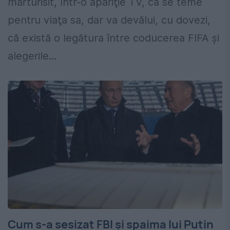
mărturisit, într-o apariţie TV, că se teme
pentru viaţa sa, dar va devălui, cu dovezi,
că există o legătura între coducerea FIFA şi
alegerile...
Cum s-a sesizat FBI și spaima lui Putin