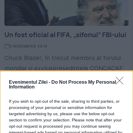
Un fost oficial al FIFA, „sifonul” FBI-ului
5 NOIEMBRIE 2014
Chuck Blazer, în trecut membru al forului
mondial și exvicepreședintele CONCACAF,
a fost demis din funcție din cauza șantajului
Evenimentul Zilei -
Do Not Process My Personal
Information
și a corupției. În 2011, americanul a devenit
informator al agenției...
If you wish to opt-out of the sale, sharing to third parties, or
processing of your personal or sensitive information for
targeted advertising by us, please use the below opt-out
section to confirm your selection. Please note that after your
opt-out request is processed you may continue seeing
interest-based ads based on personal information utilized by