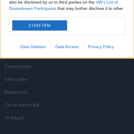
also be disclosed by us to third parties on the
IAB’s List of
Downstream Participants
that may further disclose it to other
third parties.
Utile
CONFIRM
Media KIT
Data Deletion
Data Access
Privacy Policy
Contact
Comunicate
Stiri calde
Despre noi
Carta editorială
10 Reguli