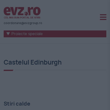
Știri
naționale
coordonare@evzgroup.ro
și
▼ Proiecte speciale
internaționale
|
România
Castelul Edinburgh
-
Evenimentul
Zilei
Stiri calde