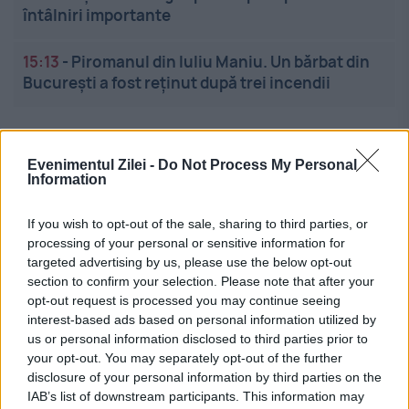
întâlniri importante
15:13
-
Piromanul din Iuliu Maniu. Un bărbat din
București a fost reținut după trei incendii
Evenimentul Zilei -
Do Not Process My Personal
Information
If you wish to opt-out of the sale, sharing to third parties, or
Linkuri utile
processing of your personal or sensitive information for
targeted advertising by us, please use the below opt-out
section to confirm your selection. Please note that after your
opt-out request is processed you may continue seeing
Cel mai bun portal de stiri!
interest-based ads based on personal information utilized by
us or personal information disclosed to third parties prior to
Evenimentul Zilei este o publicație multimedia, dedicată
your opt-out. You may separately opt-out of the further
disclosure of your personal information by third parties on the
celor care apreciază știrile corecte, obiective și
IAB’s list of downstream participants. This information may
relevante din toate domeniile de activitate