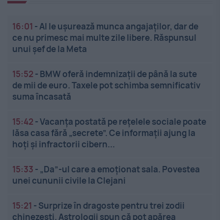
16:01
-
AI le ușurează munca angajaților, dar de
ce nu primesc mai multe zile libere. Răspunsul
unui șef de la Meta
15:52
-
BMW oferă indemnizații de până la sute
de mii de euro. Taxele pot schimba semnificativ
suma încasată
15:42
-
Vacanța postată pe rețelele sociale poate
lăsa casa fără „secrete”. Ce informații ajung la
hoți și infractorii cibern...
15:33
-
„Da”-ul care a emoționat sala. Povestea
unei cununii civile la Clejani
15:21
-
Surprize în dragoste pentru trei zodii
chinezești. Astrologii spun că pot apărea