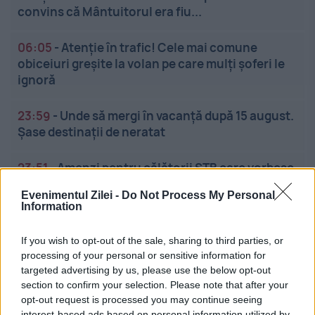
convins că Mântuitorul era fiu...
06:05
-
Atenție în trafic! Cele mai comune
obiceiuri greșite la volan pe care mulți șoferi le
ignoră
23:59
-
Unde să mergi în vacanță după 15 august.
Șase destinații de neratat
23:51
-
Amenzi pentru călătorii STB care vorbesc
pe speaker sau ascultă muzică fără căști. Ce se
Evenimentul Zilei -
Do Not Process My Personal
întâmplă la Metrorex
Information
If you wish to opt-out of the sale, sharing to third parties, or
processing of your personal or sensitive information for
targeted advertising by us, please use the below opt-out
section to confirm your selection. Please note that after your
opt-out request is processed you may continue seeing
interest-based ads based on personal information utilized by