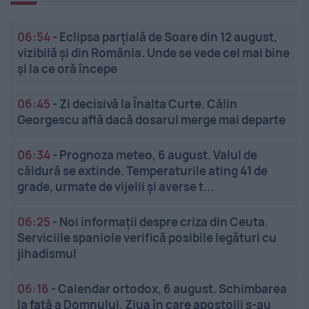
06:54
-
Eclipsa parțială de Soare din 12 august,
vizibilă și din România. Unde se vede cel mai bine
și la ce oră începe
06:45
-
Zi decisivă la Înalta Curte. Călin
Georgescu află dacă dosarul merge mai departe
06:34
-
Prognoza meteo, 6 august. Valul de
căldură se extinde. Temperaturile ating 41 de
grade, urmate de vijelii și averse t...
06:25
-
Noi informații despre criza din Ceuta.
Serviciile spaniole verifică posibile legături cu
jihadismul
06:16
-
Calendar ortodox, 6 august. Schimbarea
la față a Domnului. Ziua în care apostolii s-au