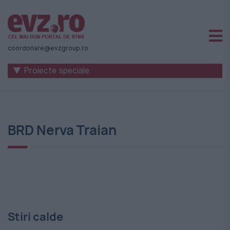
Știri
naționale
coordonare@evzgroup.ro
și
▼ Proiecte speciale
internaționale
|
România
BRD Nerva Traian
-
Evenimentul
Zilei
Stiri calde