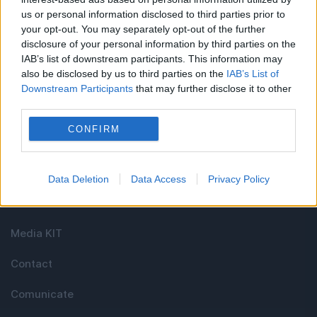
Linkuri utile
us or personal information disclosed to third parties prior to
your opt-out. You may separately opt-out of the further
disclosure of your personal information by third parties on the
IAB’s list of downstream participants. This information may
Cel mai bun portal de stiri!
also be disclosed by us to third parties on the
IAB’s List of
Downstream Participants
that may further disclose it to other
Evenimentul Zilei este o publicație multimedia, dedicată
third parties.
celor care apreciază știrile corecte, obiective și
CONFIRM
relevante din toate domeniile de activitate
Data Deletion
Data Access
Privacy Policy
Utile
Media KIT
Contact
Comunicate