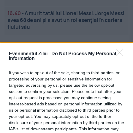
16:40
-
A murit tatăl lui Lionel Messi. Jorge Messi
avea 68 de ani și a avut un rol esențial în cariera
fiului său
Evenimentul Zilei -
Do Not Process My Personal
Information
If you wish to opt-out of the sale, sharing to third parties, or
Linkuri utile
processing of your personal or sensitive information for
targeted advertising by us, please use the below opt-out
section to confirm your selection. Please note that after your
opt-out request is processed you may continue seeing
Cel mai bun portal de stiri!
interest-based ads based on personal information utilized by
us or personal information disclosed to third parties prior to
Evenimentul Zilei este o publicație multimedia, dedicată
your opt-out. You may separately opt-out of the further
disclosure of your personal information by third parties on the
celor care apreciază știrile corecte, obiective și
IAB’s list of downstream participants. This information may
relevante din toate domeniile de activitate