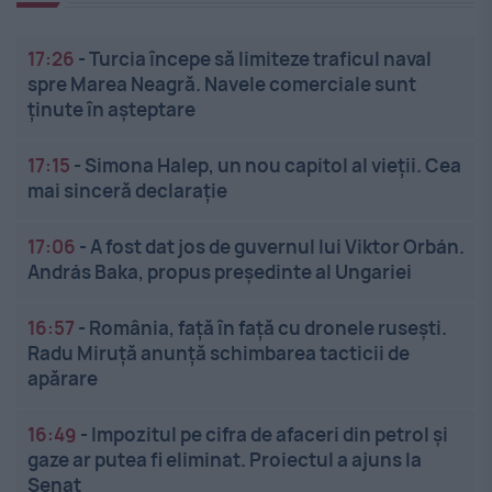
17:26
-
Turcia începe să limiteze traficul naval
spre Marea Neagră. Navele comerciale sunt
ținute în așteptare
17:15
-
Simona Halep, un nou capitol al vieții. Cea
mai sinceră declarație
17:06
-
A fost dat jos de guvernul lui Viktor Orbán.
András Baka, propus președinte al Ungariei
16:57
-
România, față în față cu dronele rusești.
Radu Miruță anunță schimbarea tacticii de
apărare
16:49
-
Impozitul pe cifra de afaceri din petrol și
gaze ar putea fi eliminat. Proiectul a ajuns la
Senat