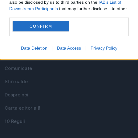
also be disclosed by us to third parties on the
IAB’s List of
Downstream Participants
that may further disclose it to other
third parties.
Utile
CONFIRM
Media KIT
Data Deletion
Data Access
Privacy Policy
Contact
Comunicate
Stiri calde
Despre noi
Carta editorială
10 Reguli