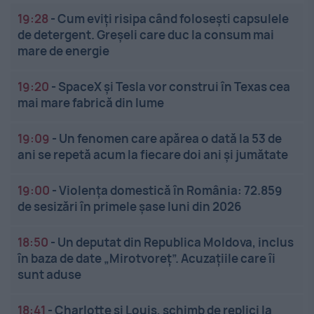
19:28
-
Cum eviți risipa când folosești capsulele
de detergent. Greșeli care duc la consum mai
mare de energie
19:20
-
SpaceX și Tesla vor construi în Texas cea
mai mare fabrică din lume
19:09
-
Un fenomen care apărea o dată la 53 de
ani se repetă acum la fiecare doi ani și jumătate
19:00
-
Violența domestică în România: 72.859
de sesizări în primele șase luni din 2026
18:50
-
Un deputat din Republica Moldova, inclus
în baza de date „Mirotvoreț”. Acuzațiile care îi
sunt aduse
18:41
-
Charlotte și Louis, schimb de replici la