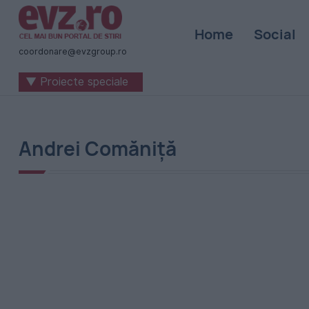
Știri
Home
Social
naționale
coordonare@evzgroup.ro
și
▼ Proiecte speciale
internaționale
|
România
Andrei Comăniță
-
Evenimentul
Zilei