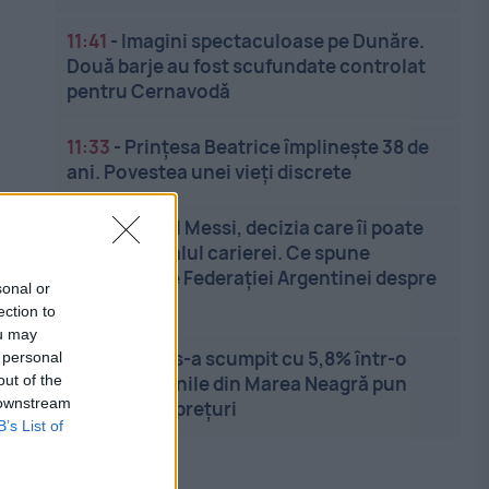
11:41
-
Imagini spectaculoase pe Dunăre.
Două barje au fost scufundate controlat
pentru Cernavodă
11:33
-
Prințesa Beatrice împlinește 38 de
ani. Povestea unei vieți discrete
11:26
-
Lionel Messi, decizia care îi poate
schimba finalul carierei. Ce spune
președintele Federației Argentinei despre
sonal or
retr...
ection to
ou may
11:18
-
Grâul s-a scumpit cu 5,8% într-o
 personal
out of the
lună. Tensiunile din Marea Neagră pun
 downstream
presiune pe prețuri
B’s List of