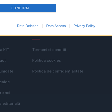
CONFIRM
Data Deletion
Data Access
Privacy Policy
le
GDPR
a KIT
Termeni si conditii
act
Politica cookies
nicate
Politica de confidențialitate
 calde
re noi
a editorială