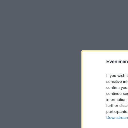
Evenimentu
If you wish 
sensitive in
confirm you
continue se
information 
further disc
participants
Downstream 