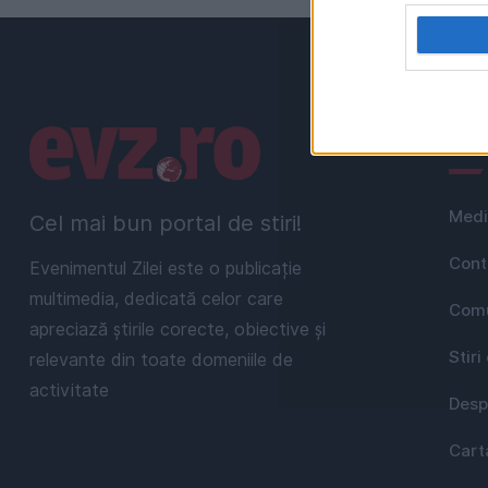
Linkuri utile
Uti
Medi
Cel mai bun portal de stiri!
Cont
Evenimentul Zilei este o publicație
multimedia, dedicată celor care
Comu
apreciază știrile corecte, obiective și
Stiri
relevante din toate domeniile de
activitate
Desp
Cart