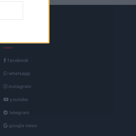
Rețele sociale
facebook
whatsapp
instagram
youtube
telegram
google news