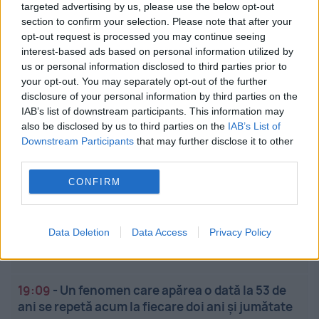
targeted advertising by us, please use the below opt-out
nouă morți și 23 de răniți
section to confirm your selection. Please note that after your
opt-out request is processed you may continue seeing
19:51
-
Cătălin Preda, campion european la Paris.
interest-based ads based on personal information utilized by
Românul a câștigat aurul la sărituri de la 20 de
us or personal information disclosed to third parties prior to
metri
your opt-out. You may separately opt-out of the further
disclosure of your personal information by third parties on the
IAB’s list of downstream participants. This information may
19:40
-
Noi măsuri la frontiera Moldova-Ucraina.
also be disclosed by us to third parties on the
IAB’s List of
Ce se schimbă pentru șoferi și transportatori
Downstream Participants
that may further disclose it to other
third parties.
19:28
-
Cum eviți risipa când folosești capsulele
CONFIRM
de detergent. Greșeli care duc la consum mai
mare de energie
Data Deletion
Data Access
Privacy Policy
19:20
-
SpaceX și Tesla vor construi în Texas cea
mai mare fabrică din lume
19:09
-
Un fenomen care apărea o dată la 53 de
ani se repetă acum la fiecare doi ani și jumătate