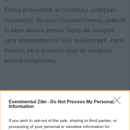
Fostul președinte al Consiliului Județean
Constanța, Nicușor Constantinescu, judecat
în șase dosare pentru fapte de corupție,
cere ambasadorului SUA la București, Hans
Klemm, să-și exercite rolul de mediator
privind înfăptuirea...
Evenimentul Zilei -
Do Not Process My Personal
Stiri calde
Information
If you wish to opt-out of the sale, sharing to third parties, or
processing of your personal or sensitive information for
20:01
-
Atac armat într-o școală din Thailanda: