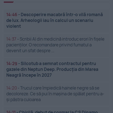
14:46
-
Descoperire macabră într-o vilă romană
de lux. Arheologii iau în calcul un scenariu
violent
14:37
-
Scribii AI din medicină introduc erori în fișele
pacienților. O recomandare privind fumatul a
devenit un sfat despre ...
14:29
-
Silcotub a semnat contractul pentru
gazele din Neptun Deep. Producția din Marea
Neagră începe în 2027
14:20
-
Trucul care împiedică hainele negre să se
decoloreze. Ce să pui în mașina de spălat pentru a-
și păstra culoarea
14:11
-
Chirilă, debut de coșmar la CS Dinamo.