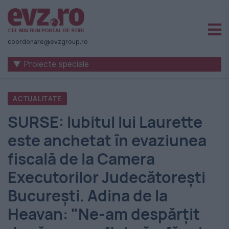
Știri
naționale
coordonare@evzgroup.ro
și
▼ Proiecte speciale
internaționale
|
ACTUALITATE
România
SURSE: Iubitul lui Laurette
-
este anchetat în evaziunea
Evenimentul
fiscală de la Camera
Zilei
Executorilor Judecătoreşti
Bucureşti. Adina de la
Heavan: "Ne-am despărţit