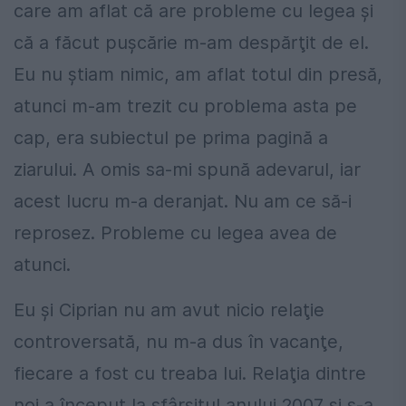
care am aflat că are probleme cu legea şi
că a făcut puşcărie m-am despărţit de el.
Eu nu ştiam nimic, am aflat totul din presă,
atunci m-am trezit cu problema asta pe
cap, era subiectul pe prima pagină a
ziarului. A omis sa-mi spună adevarul, iar
acest lucru m-a deranjat. Nu am ce să-i
reprosez. Probleme cu legea avea de
atunci.
Eu şi Ciprian nu am avut nicio relaţie
controversată, nu m-a dus în vacanţe,
fiecare a fost cu treaba lui. Relaţia dintre
noi a început la sfârşitul anului 2007 şi s-a