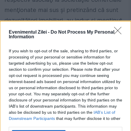
menţionate mai sus şi pretinzând că sunt
dezvoltători imobiliari, au indus şi menţinut
în eroare un mare număr de persoane cu
Evenimentul Zilei -
Do Not Process My Personal
Information
prilejul încheierii şi executării a 109
contracte având ca obiect construcţia şi
If you wish to opt-out of the sale, sharing to third parties, or
processing of your personal or sensitive information for
vânzarea unor apartamente în Timişoara.
targeted advertising by us, please use the below opt-out
section to confirm your selection. Please note that after your
Inculpaţii au produs persoanelor înşelate
opt-out request is processed you may continue seeing
un prejudiciu în valoare totală de 2.963.827
interest-based ads based on personal information utilized by
us or personal information disclosed to third parties prior to
de euro, reprezentând sumele de bani
your opt-out. You may separately opt-out of the further
disclosure of your personal information by third parties on the
încasate cu titlu de plată integrală sau
IAB’s list of downstream participants. This information may
avans din preţul de vânzare – cumpărare a
also be disclosed by us to third parties on the
IAB’s List of
Downstream Participants
that may further disclose it to other
locuinţelor contractate, potrivit
third parties.