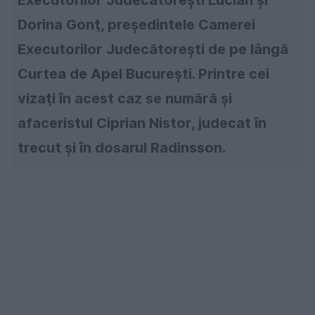
Executorilor Judecătoreşti Lucian şi
Dorina Gonţ, președintele Camerei
Executorilor Judecătoreşti de pe lângă
Curtea de Apel Bucureşti. Printre cei
vizaţi în acest caz se numără şi
afaceristul Ciprian Nistor, judecat în
trecut şi în dosarul Radinsson.