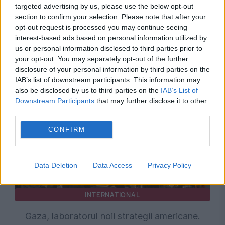
targeted advertising by us, please use the below opt-out
section to confirm your selection. Please note that after your
opt-out request is processed you may continue seeing
interest-based ads based on personal information utilized by
us or personal information disclosed to third parties prior to
Recomandările noastre
your opt-out. You may separately opt-out of the further
disclosure of your personal information by third parties on the
IAB’s list of downstream participants. This information may
also be disclosed by us to third parties on the
IAB’s List of
Downstream Participants
that may further disclose it to other
third parties.
CONFIRM
Data Deletion
Data Access
Privacy Policy
INTERNATIONAL
Gaza, laboratorul noii strategii americane.