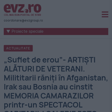
Știri
naționale
coordonare@evzgroup.ro
și
▼ Proiecte speciale
internaționale
|
ACTUALITATE
România
„Suflet de erou”- ARTIȘTI
-
ALĂTURI DE VETERANI.
Evenimentul
Milititarii răniți în Afganistan,
Zilei
Irak sau Bosnia au cinstit
MEMORIA CAMARAZILOR
printr-un SPECTACOL