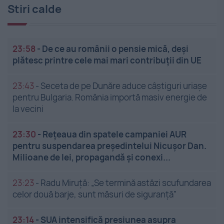
Stiri calde
23:58
-
De ce au românii o pensie mică, deși
plătesc printre cele mai mari contribuții din UE
23:43
-
Seceta de pe Dunăre aduce câștiguri uriașe
pentru Bulgaria. România importă masiv energie de
la vecini
23:30
-
Rețeaua din spatele campaniei AUR
pentru suspendarea președintelui Nicușor Dan.
Milioane de lei, propagandă și conexi...
23:23
-
Radu Miruță: „Se termină astăzi scufundarea
celor două barje, sunt măsuri de siguranţă”
23:14
-
SUA intensifică presiunea asupra