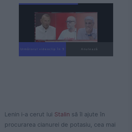
Următorul videoclip în 3
Anulează
Lenin i-a cerut lui
Stalin
să îl ajute în
procurarea cianurei de potasiu, cea mai