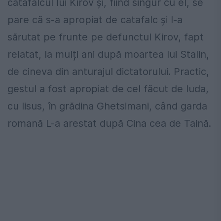
catafalcul lui Kirov și, fiind singur cu el, se
pare că s-a apropiat de catafalc și l-a
sărutat pe frunte pe defunctul Kirov, fapt
relatat, la mulți ani după moartea lui Stalin,
de cineva din anturajul dictatorului. Practic,
gestul a fost apropiat de cel făcut de Iuda,
cu Iisus, în grădina Ghetsimani, când garda
romană L-a arestat după Cina cea de Taină.