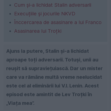
Cum și-a lichidat Stalin adversarii
Execuțiile și jocurile NKVD
Înccercarea de asasinare a lui Franco
Asasinarea lui Troțki
Ajuns la putere, Stalin și-a lichidat
aproape toți adversarii. Totuși, unii au
reușit să supraviețuiască. Dar un mister
care va rămâne multă vreme neelucidat
este cel al eliminării lui V.I. Lenin. Acest
episod este amintit de Lev Troțki în
„Viața mea”.