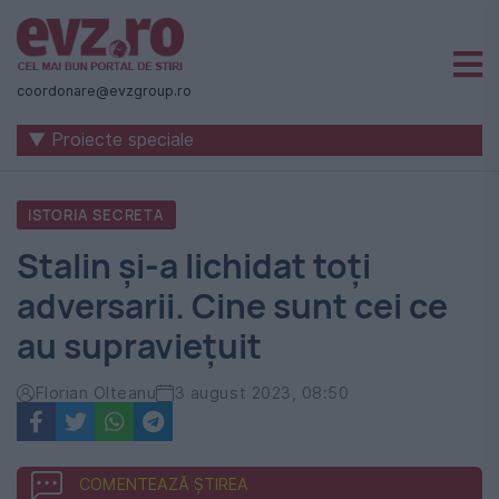
Știri
naționale
coordonare@evzgroup.ro
și
▼ Proiecte speciale
internaționale
|
ISTORIA SECRETA
România
Stalin și-a lichidat toți
-
adversarii. Cine sunt cei ce
Evenimentul
au supraviețuit
Zilei
Florian Olteanu
3 august 2023, 08:50
COMENTEAZĂ ȘTIREA