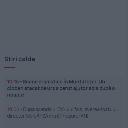
Stiri calde
10:16
-
Scene dramatice în Munții Iezer. Un
cioban atacat de urs a cerut ajutor abia după o
noapte
10:09
-
După scandalul CV-ului fals, averea fostului
director MoldATSA intră în vizorul ANI