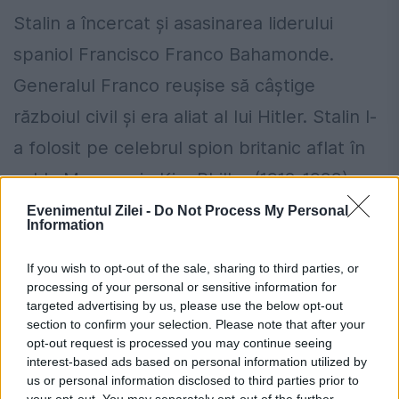
Stalin a încercat și asasinarea liderului
spaniol Francisco Franco Bahamonde.
Generalul Franco reușise să câștige
războiul civil și era aliat al lui Hitler. Stalin l-
a folosit pe celebrul spion britanic aflat în
solda Moscovei, Kim Philby (1912-1988),
care făcuse parte din celebrul grup ”cei
Evenimentul Zilei -
Do Not Process My Personal
Information
cinci de la Cambridge”, tineri foarte bine
If you wish to opt-out of the sale, sharing to third parties, or
dotați intelectual, studenți ai prestigioasei
processing of your personal or sensitive information for
universități, care își prezentaseră
targeted advertising by us, please use the below opt-out
section to confirm your selection. Please note that after your
concepțiile antifasciste. Serviciile secrete
opt-out request is processed you may continue seeing
interest-based ads based on personal information utilized by
sovietice îi recrutaseră practic fără ca ei să
us or personal information disclosed to third parties prior to
știe, prin faptul că au fost de acord să
your opt-out. You may separately opt-out of the further