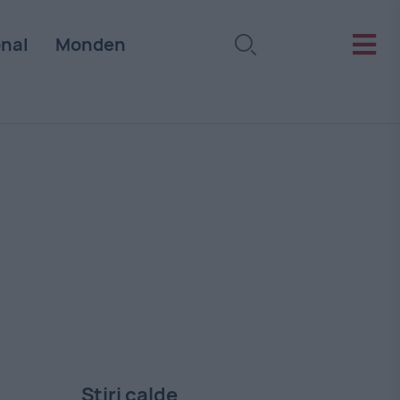
onal
Monden
Stiri calde