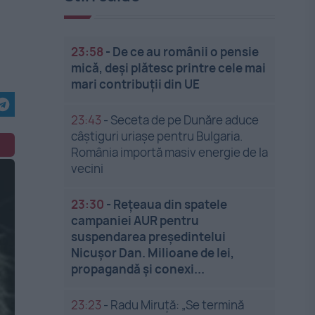
23:58
-
De ce au românii o pensie
mică, deși plătesc printre cele mai
mari contribuții din UE
23:43
-
Seceta de pe Dunăre aduce
câștiguri uriașe pentru Bulgaria.
România importă masiv energie de la
vecini
23:30
-
Rețeaua din spatele
campaniei AUR pentru
suspendarea președintelui
Nicușor Dan. Milioane de lei,
propagandă și conexi...
23:23
-
Radu Miruță: „Se termină