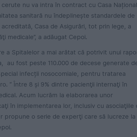
 cerute nu va intra în contract cu Casa Naționa
unitatea sanitară nu îndeplineşte standardele de
 acreditată, Casa de Asigurări, tot prin lege, a
tăţi medicale”, a adăugat Cepoi.
 a Spitalelor a mai arătat că potrivit unui rapo
pa, au fost peste 110.000 de decese generate d
pecial infecții nosocomiale, pentru tratarea
. “ Între 8 şi 9% dintre pacienţii internaţi în
 medical. Acum lucrăm la elaborarea unor
caţi în implementarea lor, inclusiv cu asociaţiile
r propune o serie de experţi care să lucreze la
poi.