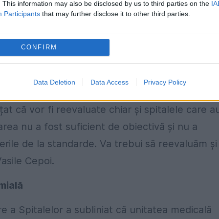
. This information may also be disclosed by us to third parties on the
IA
Participants
that may further disclose it to other third parties.
e 2011 au depus dosarele de acreditare. Din
i trebuit. În decurs de trei ani au fost
CONFIRM
 încă 68 de spitale şi acum, până la jumătatea
 dintre cele care s-au înfiinţat înainte de 7 iuni
Data Deletion
Data Access
Privacy Policy
auza faptului că au fost constatate “abateri de la
at că vor fi reevaluate chiar și spitalele care a
rea nu a fost suficient de obiectivă și nu a
terile de la standarde. Va trebui să reevaluăm și
Vasile Cepoi.
omială
e a Spitalelor a subliniat că unitatea medicală