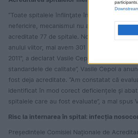
participants
Downstream 
“Toate spitalele înfiinţate înainte de 7 iuni
nefericire, mecanismul nu a mers aşa cum ar f
acreditate 77 de spitale. Noi am mai evaluat
anului viitor, mai avem 301 spitale de evaluat
2011", a declarat Vasile Cepoi. În plus, din c
standardele de calitate”, Vasile Cepoi a anunț
fost deja acreditate. “Am constatat că evalua
identificat în mod corect deficiențele și aba
spitalele care au fost evaluate”, a mai spus 
Risc la internarea în spital: infecția nosoc
Președintele Comisiei Naționale de Acreditar