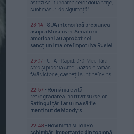
astăzi scufundarea celor două barje,
sunt măsuri de siguranţă”
23:14
-
SUA intensifică presiunea
asupra Moscovei. Senatorii
americani au aprobat noi
sancțiuni majore împotriva Rusiei
23:07
-
UTA - Rapid, 0-0. Meci fără
sare și piper la Arad. Gazdele rămân
fără victorie, oaspeții sunt neînvinși
22:57
-
România evită
retrogradarea, potrivit surselor.
Ratingul țării ar urma să fie
menținut de Moody’s
22:48
-
Rovinieta și TollRo,
schimbări importante din toamnă.