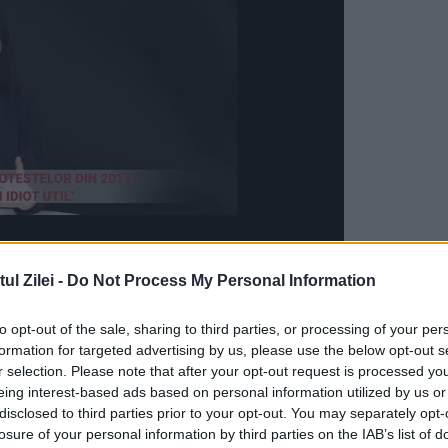
l Zilei -
Do Not Process My Personal Information
cte cu Casa Națională de Asigurări de Sănătate,
ei Naționale de Acreditare a Spitalelor,anunțân
to opt-out of the sale, sharing to third parties, or processing of your per
formation for targeted advertising by us, please use the below opt-out s
le 301 spitale care au fost înființate până în iuni
r selection. Please note that after your opt-out request is processed y
eing interest-based ads based on personal information utilized by us or
disclosed to third parties prior to your opt-out. You may separately opt-
losure of your personal information by third parties on the IAB’s list of