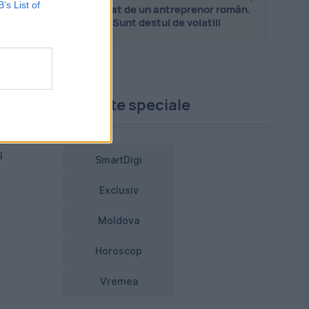
B’s List of
explicat de un antreprenor român.
Sunt destul de volatili
Proiecte speciale
e
u
SmartDigi
Exclusiv
Moldova
Horoscop
Vremea