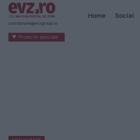
Știri
Home
Social
naționale
coordonare@evzgroup.ro
și
▼ Proiecte speciale
internaționale
|
România
-
Evenimentul
Zilei