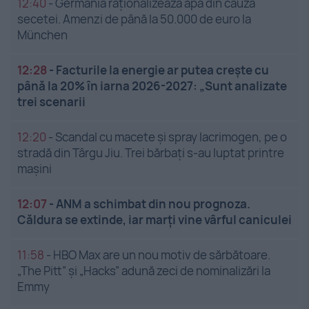
12:40
-
Germania raționalizează apa din cauza
secetei. Amenzi de până la 50.000 de euro la
München
12:28
-
Facturile la energie ar putea crește cu
până la 20% în iarna 2026-2027: „Sunt analizate
trei scenarii
12:20
-
Scandal cu macete și spray lacrimogen, pe o
stradă din Târgu Jiu. Trei bărbați s-au luptat printre
mașini
12:07
-
ANM a schimbat din nou prognoza.
Căldura se extinde, iar marți vine vârful caniculei
11:58
-
HBO Max are un nou motiv de sărbătoare.
„The Pitt” și „Hacks” adună zeci de nominalizări la
Emmy