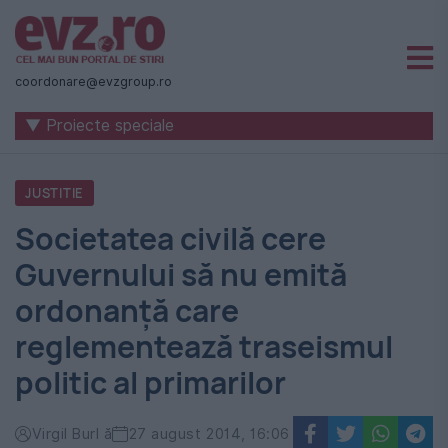
Știri
naționale
coordonare@evzgroup.ro
și
▼ Proiecte speciale
internaționale
|
JUSTITIE
România
Societatea civilă cere
-
Guvernului să nu emită
Evenimentul
ordonanță care
Zilei
reglementează traseismul
politic al primarilor
Virgil Burl ă
27 august 2014, 16:06