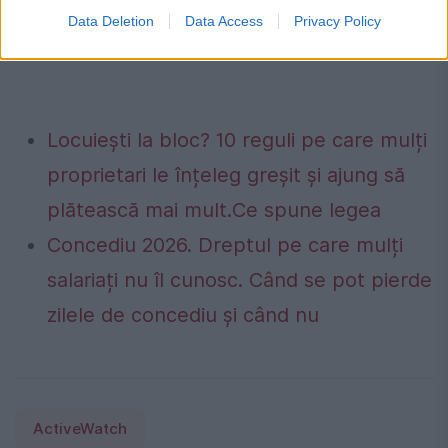
Data Deletion
Data Access
Privacy Policy
Locuiești la bloc? 10 reguli pe care mulți
proprietari le înțeleg greșit și ajung să
plătească mai mult.Ce spune legea
Concediu 2026. Dreptul pe care mulți
salariați nu îl cunosc. Când se pot pierde
zilele de concediu și când nu
ActiveWatch