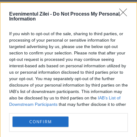
Jurnalism Independent Centrul de Politici
Evenimentul Zilei -
Do Not Process My Personal
Durabile ECOPOLIS Centrul Român de
Information
Politici Europene Centrul de Resurse
If you wish to opt-out of the sale, sharing to third parties, or
Juridice Centrul pentru Democrație
processing of your personal or sensitive information for
targeted advertising by us, please use the below opt-out
Participativă Comunitatea Uniți Salvăm E-
section to confirm your selection. Please note that after your
opt-out request is processed you may continue seeing
Civis Expert Forum – EFOR Freedom House
interest-based ads based on personal information utilized by
Fundația pentru Dezvoltarea Societății
us or personal information disclosed to third parties prior to
your opt-out. You may separately opt-out of the further
Civile Funky Citizens
disclosure of your personal information by third parties on the
IAB’s list of downstream participants. This information may
also be disclosed by us to third parties on the
IAB’s List of
Downstream Participants
that may further disclose it to other
third parties.
CONFIRM