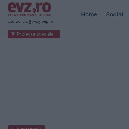
Știri
Home
Social
naționale
coordonare@evzgroup.ro
și
▼ Proiecte speciale
internaționale
|
România
-
Evenimentul
Zilei