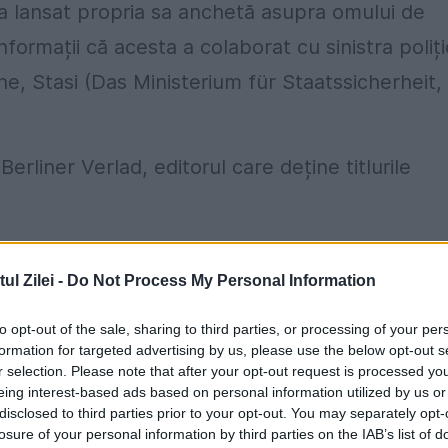
 a lansat propria sa anchetă asupra omului de
formații că acesta a colaborat cu sinistra poliți
e, Stasi (Das Ministerium für Staatssicherheit,
rliner Verlad, editorul care deține titlurile
ania de Est. Este singurul ziar al fostei Republi
l Zilei -
Do Not Process My Personal Information
rietate națională.
to opt-out of the sale, sharing to third parties, or processing of your per
ch au fost publicate și în Welt am Sonntag, ediți
formation for targeted advertising by us, please use the below opt-out s
tidian german, scrie Le Point.
r selection. Please note that after your opt-out request is processed y
eing interest-based ads based on personal information utilized by us or
disclosed to third parties prior to your opt-out. You may separately opt-
liner Zeitung și Berliner Kurier, Jochen Arntz și
losure of your personal information by third parties on the IAB’s list of