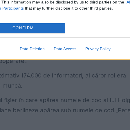
ă jurnalistică cu privire colaborarea patronului
. This information may also be disclosed by us to third parties on the
IA
Participants
that may further disclose it to other third parties.
CONFIRM
tigațiile făcute de jurnaliști vor fi total
Data Deletion
Data Access
Privacy Policy
iare a anunțat de partea sa că jurnaliștii „vor
ooperare”.
ximativ 174.000 de informatori, al căror rol era
de muncă.
 fișier în care apărea numele de cod al lui Hol
idiane berlineze apărea sub numele de cod „Pet