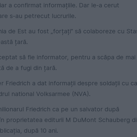
ar a confirmat informațiile. Dar le-a cerut
are s-au petrecut lucrurile.
ia de Est au fost „forțați” să colaboreze cu Stas
astă țară.
ceptat să fie informator, pentru a scăpa de mai
ă de a fugi din țară.
r Friedrich a dat informații despre soldații cu c
cadrul national Volksarmee (NVA).
milionarul Friedrich ca pe un salvator după
e în proprietatea editurii M DuMont Schauberg d
licația, după 10 ani.