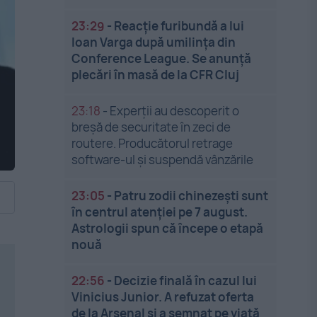
23:29
-
Reacție furibundă a lui
Ioan Varga după umilința din
Conference League. Se anunță
plecări în masă de la CFR Cluj
23:18
-
Experții au descoperit o
breșă de securitate în zeci de
routere. Producătorul retrage
software-ul și suspendă vânzările
23:05
-
Patru zodii chinezești sunt
în centrul atenției pe 7 august.
Astrologii spun că începe o etapă
nouă
22:56
-
Decizie finală în cazul lui
Vinicius Junior. A refuzat oferta
de la Arsenal și a semnat pe viață