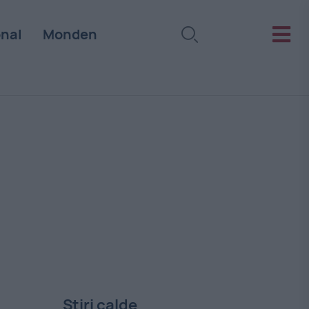
onal
Monden
Stiri calde