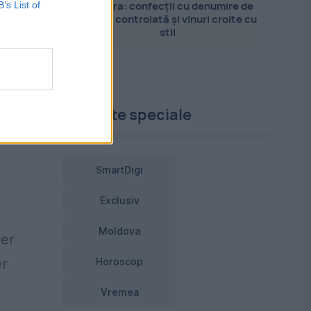
Pandora: confecții cu denumire de
B’s List of
origine controlată și vinuri croite cu
stil
Proiecte speciale
SmartDigi
Exclusiv
Moldova
ger
er
Horoscop
Vremea