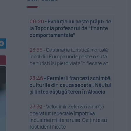
00:20
-
Evoluția lui pește prăjit: de
la Topor la profesorul de ”finanțe
comportamentale”
23:55
-
Destinația turistică mortală:
locul din Europa unde peste o sută
de turiști își pierd viața în fiecare an
23:46
-
Fermierii francezi schimbă
culturile din cauza secetei. Năutul
și lintea câștigă teren în Alsacia
23:39
-
Volodimir Zelenski anunță
operațiuni speciale împotriva
industriei militare ruse. Ce ținte au
fost identificate