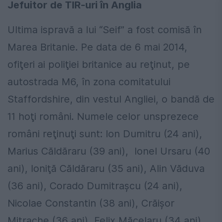
Jefuitor de TIR-uri în Anglia
Ultima ispravă a lui “Seif” a fost comisă în
Marea Britanie. Pe data de 6 mai 2014,
ofiţeri ai poliţiei britanice au reţinut, pe
autostrada M6, în zona comitatului
Staffordshire, din vestul Angliei, o bandă de
11 hoţi români. Numele celor unsprezece
români reţinuţi sunt: Ion Dumitru (24 ani),
Marius Căldăraru (39 ani), Ionel Ursaru (40
ani), Ioniţă Căldăraru (35 ani), Alin Văduva
(36 ani), Corado Dumitraşcu (24 ani),
Nicolae Constantin (38 ani), Crăişor
Mitrache (36 ani), Felix Măcelaru (34 ani),