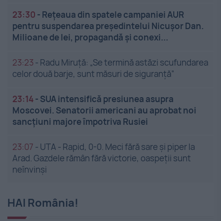
23:30
-
Rețeaua din spatele campaniei AUR
pentru suspendarea președintelui Nicușor Dan.
Milioane de lei, propagandă și conexi...
23:23
-
Radu Miruță: „Se termină astăzi scufundarea
celor două barje, sunt măsuri de siguranţă”
23:14
-
SUA intensifică presiunea asupra
Moscovei. Senatorii americani au aprobat noi
sancțiuni majore împotriva Rusiei
23:07
-
UTA - Rapid, 0-0. Meci fără sare și piper la
Arad. Gazdele rămân fără victorie, oaspeții sunt
neînvinși
HAI România!