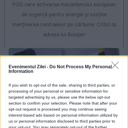
PSD cere activarea mecanismului european
de urgență pentru energie și susține
menținerea centralelor pe cărbune. Critici la
adresa lui Bolojan
Evenimentul Zilei -
Do Not Process My Personal
Information
If you wish to opt-out of the sale, sharing to third parties, or
processing of your personal or sensitive information for
targeted advertising by us, please use the below opt-out
section to confirm your selection. Please note that after your
INTERNATIONAL
opt-out request is processed you may continue seeing
interest-based ads based on personal information utilized by
Incidentul cu drona de la Leipzig stârnește
us or personal information disclosed to third parties prior to
reacții vehemente. Rusia respinge acuzațiile
your opt-out. You may separately opt-out of the further