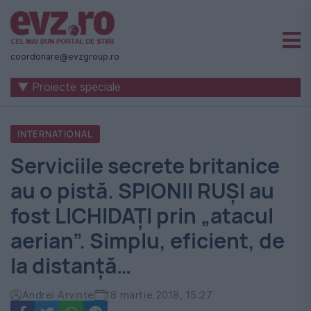
Știri
naționale
coordonare@evzgroup.ro
și
▼ Proiecte speciale
internaționale
|
INTERNATIONAL
România
Serviciile secrete britanice
-
au o pistă. SPIONII RUŞI au
Evenimentul
fost LICHIDAŢI prin „atacul
Zilei
aerian”. Simplu, eficient, de
la distanţă…
Andrei Arvinte
18 martie 2018, 15:27