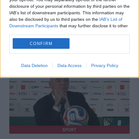
disclosure of your personal information by third parties on the
POLITICA
IAB’s list of downstream participants. This information may
also be disclosed by us to third parties on the
IAB’s List of
PSD cere activarea mecanismului european
Downstream Participants
that may further disclose it to other
de urgență pentru energie și susține
third parties.
menținerea centralelor pe cărbune. Critici la
CONFIRM
adresa lui Bolojan
Data Deletion
Data Access
Privacy Policy
SPORT