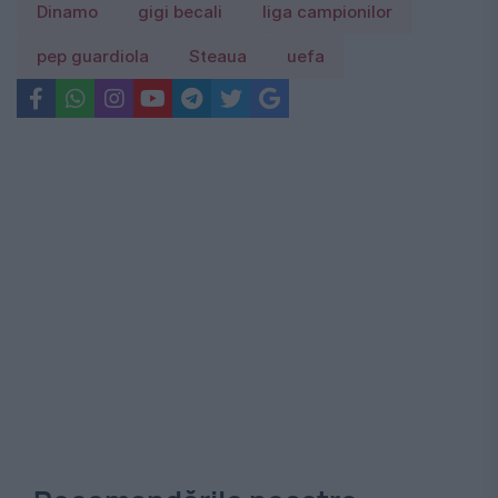
Dinamo
gigi becali
liga campionilor
pep guardiola
Steaua
uefa