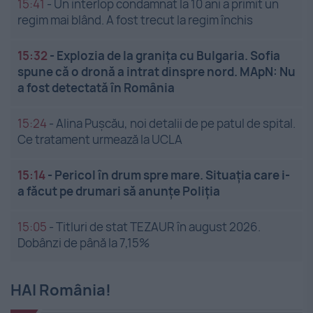
15:41
-
Un interlop condamnat la 10 ani a primit un
regim mai blând. A fost trecut la regim închis
15:32
-
Explozia de la granița cu Bulgaria. Sofia
spune că o dronă a intrat dinspre nord. MApN: Nu
a fost detectată în România
15:24
-
Alina Pușcău, noi detalii de pe patul de spital.
Ce tratament urmează la UCLA
15:14
-
Pericol în drum spre mare. Situația care i-
a făcut pe drumari să anunțe Poliția
15:05
-
Titluri de stat TEZAUR în august 2026.
Dobânzi de până la 7,15%
HAI România!