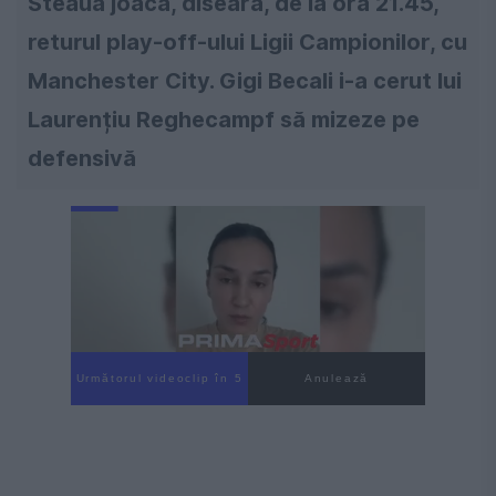
Steaua joacă, diseară, de la ora 21.45,
returul play-off-ului Ligii Campionilor, cu
Manchester City. Gigi Becali i-a cerut lui
Laurențiu Reghecampf să mizeze pe
defensivă
Următorul videoclip în 4
Anulează