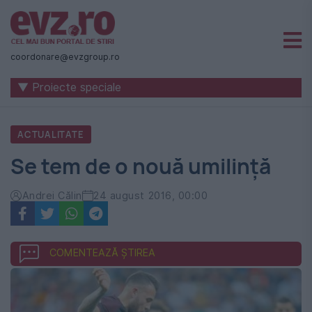
Știri
naționale
coordonare@evzgroup.ro
și
▼ Proiecte speciale
internaționale
|
ACTUALITATE
România
Se tem de o nouă umilință
-
Evenimentul
Andrei Călin
24 august 2016, 00:00
Zilei
COMENTEAZĂ ȘTIREA