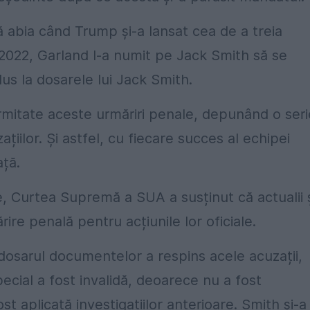
abia când Trump și-a lansat cea de a treia
2022, Garland l-a numit pe Jack Smith să se
s la dosarele lui Jack Smith.
ermitate aceste urmăriri penale, depunând o seri
ațiilor. Și astfel, cu fiecare succes al echipei
ață.
, Curtea Supremă a SUA a susținut că actualii 
rire penală pentru acțiunile lor oficiale.
 dosarul documentelor a respins acele acuzații,
ecial a fost invalidă, deoarece nu a fost
t aplicată investigațiilor anterioare. Smith și-a