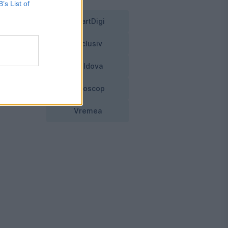
B’s List of
SmartDigi
 a
Exclusiv
l
Moldova
Horoscop
Vremea