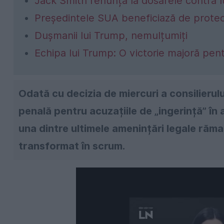
Jack Smith renunță la dosarele contra 
Președintele SUA beneficiază de protec
Dușmanii lui Trump, nemulțumiți
Echipa lui Trump: O victorie majoră pent
Odată cu decizia de miercuri a consilierul
penală pentru acuzațiile de „ingerință” în
una dintre ultimele amenințări legale răma
transformat în scrum.