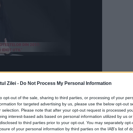
ntra lui Trump
l Zilei -
Do Not Process My Personal Information
ea, la apelul privind respingerea de către un
to opt-out of the sale, sharing to third parties, or processing of your per
formation for targeted advertising by us, please use the below opt-out s
ui Donald Trump pentru manipularea greșită a
r selection. Please note that after your opt-out request is processed y
lă, după ce a părăsit Casa Albă în 2021.
eing interest-based ads based on personal information utilized by us or
disclosed to third parties prior to your opt-out. You may separately opt-
losure of your personal information by third parties on the IAB’s list of
nte proceduri judiciare deschise împotriva lui