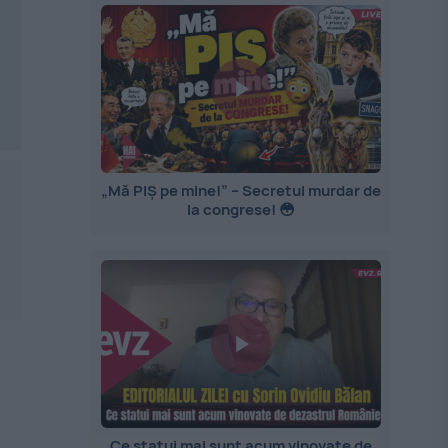
„Mă PIȘ pe mine!” – Secretul murdar de
la congrese! 😳
Ce statui mai sunt acum vinovate de