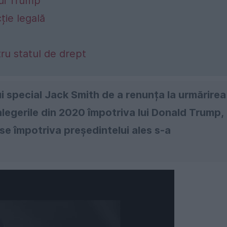
lui Trump
ție legală
ru statul de drept
ui special Jack Smith de a renunța la urmărirea
 alegerile din 2020 împotriva lui Donald Trump,
se împotriva președintelui ales s-a