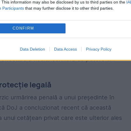
. This information may also be disclosed by us to third parties on the
IA
Participants
that may further disclose it to other third parties.
 pune capăt fără ceremonie „deturnării politice”
CONFIRM
 ianuarie, au eliminat mare parte din dramatismu
Data Deletion
Data Access
Privacy Policy
reflectare a noului echilibru de putere din
rotecție legală
rzic urmărirea penală a unui președinte în
 că DoJ a concluzionat recent că această
 a unui cetățean privat care este ulterior ales