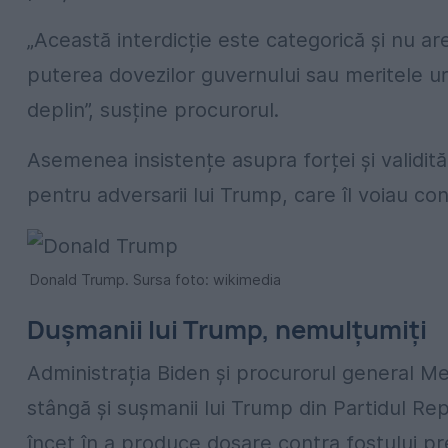
„Această interdicție este categorică și nu ar
puterea dovezilor guvernului sau meritele ur
deplin”, susține procurorul.
Asemenea insistențe asupra forței și validităț
pentru adversarii lui Trump, care îl voiau c
Donald Trump. Sursa foto: wikimedia
Dușmanii lui Trump, nemulțumiți
Administrația Biden și procurorul general Me
stângă și sușmanii lui Trump din Partidul Re
încet în a produce dosare contra fostului pr