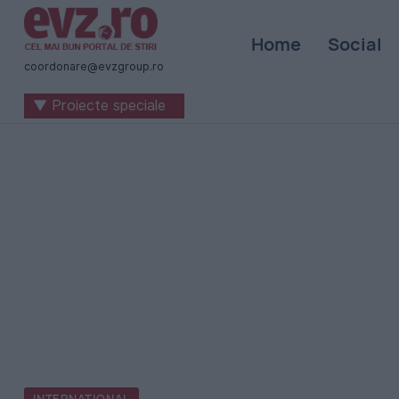
Știri
Home
Social
naționale
coordonare@evzgroup.ro
și
▼ Proiecte speciale
internaționale
|
România
-
Evenimentul
Zilei