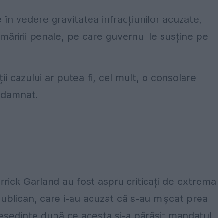
e în vedere gravitatea infracțiunilor acuzate,
măririi penale, pe care guvernul le susține pe
ii cazului ar putea fi, cel mult, o consolare
ondamnat.
rrick Garland au fost aspru criticați de extrema
publican, care i-au acuzat că s-au mișcat prea
eședinte după ce acesta și-a părăsit mandatul.