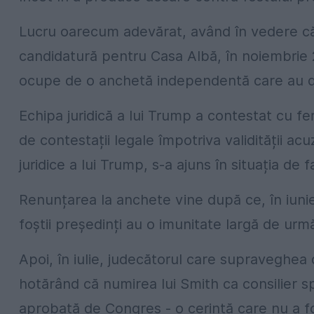
Lucru oarecum adevărat, având în vedere că 
candidatură pentru Casa Albă, în noiembrie 
ocupe de o anchetă independentă care au du
Echipa juridică a lui Trump a contestat cu f
de contestații legale împotriva validității acuz
juridice a lui Trump, s-a ajuns în situația de f
Renunțarea la anchete vine după ce, în iunie
foștii președinți au o imunitate largă de urmă
Apoi, în iulie, judecătorul care supraveghea
hotărând că numirea lui Smith ca consilier sp
aprobată de Congres - o cerință care nu a fos