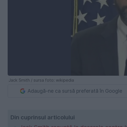
Jack Smith / sursa foto: wikipedia
Adaugă-ne ca sursă preferată în Google
Din cuprinsul articolului