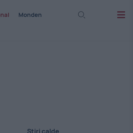
onal
Monden
Stiri calde