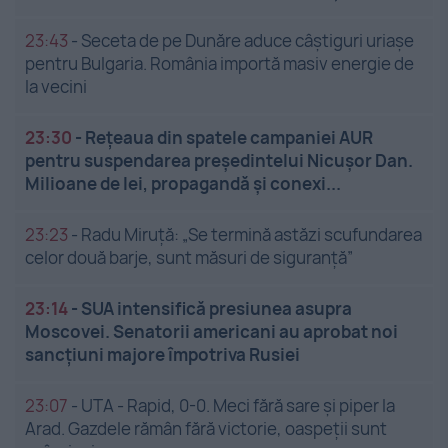
23:43
-
Seceta de pe Dunăre aduce câștiguri uriașe
pentru Bulgaria. România importă masiv energie de
la vecini
23:30
-
Rețeaua din spatele campaniei AUR
pentru suspendarea președintelui Nicușor Dan.
Milioane de lei, propagandă și conexi...
23:23
-
Radu Miruță: „Se termină astăzi scufundarea
celor două barje, sunt măsuri de siguranţă”
23:14
-
SUA intensifică presiunea asupra
Moscovei. Senatorii americani au aprobat noi
sancțiuni majore împotriva Rusiei
23:07
-
UTA - Rapid, 0-0. Meci fără sare și piper la
Arad. Gazdele rămân fără victorie, oaspeții sunt