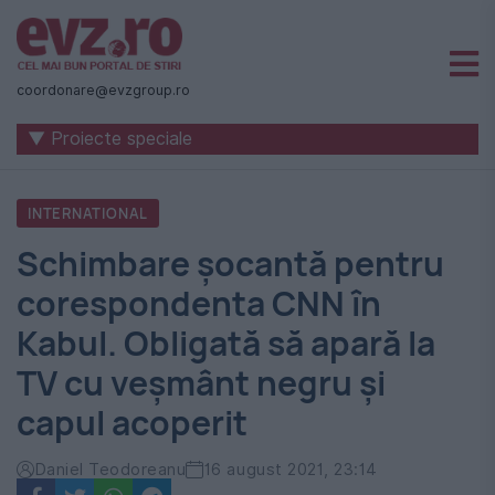
Știri
naționale
coordonare@evzgroup.ro
și
▼ Proiecte speciale
internaționale
|
INTERNATIONAL
România
Schimbare șocantă pentru
-
corespondenta CNN în
Evenimentul
Kabul. Obligată să apară la
Zilei
TV cu veșmânt negru și
capul acoperit
Daniel Teodoreanu
16 august 2021, 23:14