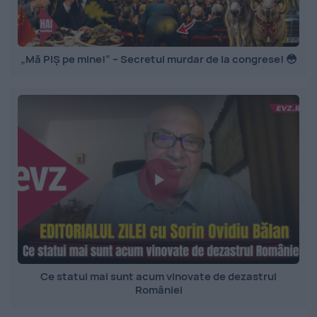
„Mă PIȘ pe mine!” – Secretul murdar de la congrese! 😳
Ce statui mai sunt acum vinovate de dezastrul
României