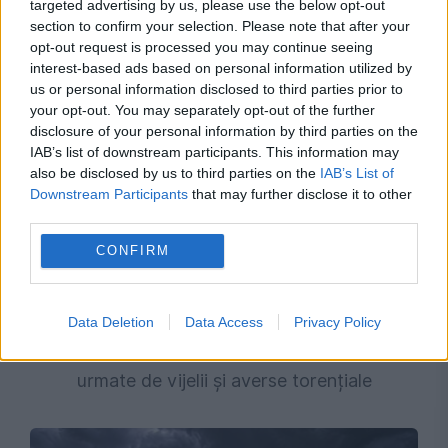
targeted advertising by us, please use the below opt-out
USR din cauza termenilor din proiect
section to confirm your selection. Please note that after your
opt-out request is processed you may continue seeing
interest-based ads based on personal information utilized by
us or personal information disclosed to third parties prior to
your opt-out. You may separately opt-out of the further
disclosure of your personal information by third parties on the
IAB’s list of downstream participants. This information may
also be disclosed by us to third parties on the
IAB’s List of
Downstream Participants
that may further disclose it to other
third parties.
CONFIRM
VREMEA
Prognoza meteo, 6 august. Valul de căldură se
Data Deletion
Data Access
Privacy Policy
extinde. Temperaturile ating 41 de grade,
urmate de vijelii și averse torențiale