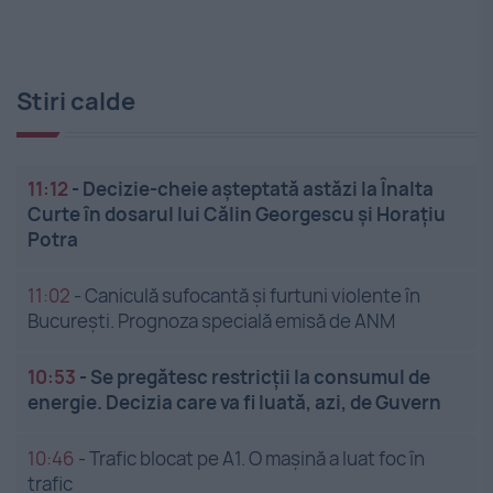
Stiri calde
11:12
-
Decizie-cheie așteptată astăzi la Înalta
Curte în dosarul lui Călin Georgescu și Horațiu
Potra
11:02
-
Caniculă sufocantă și furtuni violente în
București. Prognoza specială emisă de ANM
10:53
-
Se pregătesc restricții la consumul de
energie. Decizia care va fi luată, azi, de Guvern
10:46
-
Trafic blocat pe A1. O mașină a luat foc în
trafic