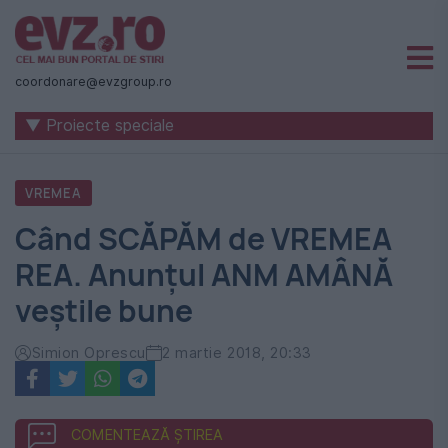
Știri
naționale
coordonare@evzgroup.ro
și
▼ Proiecte speciale
internaționale
|
VREMEA
România
Când SCĂPĂM de VREMEA
-
REA. Anunțul ANM AMÂNĂ
Evenimentul
veștile bune
Zilei
Simion Oprescu
2 martie 2018, 20:33
COMENTEAZĂ ȘTIREA