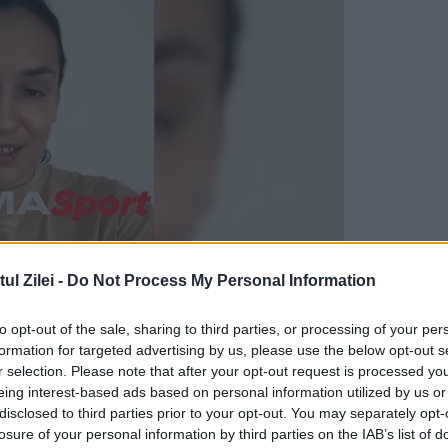
l Zilei -
Do Not Process My Personal Information
to opt-out of the sale, sharing to third parties, or processing of your per
a fost niciodata cu adevarat membru de partid, 
formation for targeted advertising by us, please use the below opt-out s
 daca si-a scos banii, a plecat. Sa fie sanatos!
r selection. Please note that after your opt-out request is processed y
eing interest-based ads based on personal information utilized by us or
a toate televiziunile, nu arata decat masura
disclosed to third parties prior to your opt-out. You may separately opt-
losure of your personal information by third parties on the IAB’s list of
orie pentru PSD. Doar un capitol nefericit, inchis