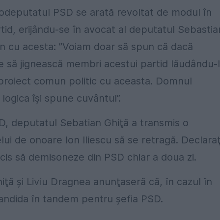
rodeputatul PSD se arată revoltat de modul în
tid, erijându-se în avocat al deputatul Sebastia
un cu acesta: ”Voiam doar să spun că dacă
te să jignească membri acestui partid lăudându-l
 proiect comun politic cu aceasta. Domnul
 logica își spune cuvântul”.
SD, deputatul Sebatian Ghiţă a transmis o
lui de onoare Ion Iliescu să se retragă. Declaraţ
ecis să demisoneze din PSD chiar a doua zi.
iţă şi Liviu Dragnea anunţaseră că, în cazul în
candida în tandem pentru şefia PSD.