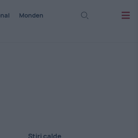
onal
Monden
Stiri calde