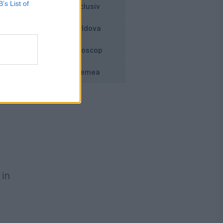
B’s List of
Exclusiv
Moldova
ul
Horoscop
,
Vremea
 in