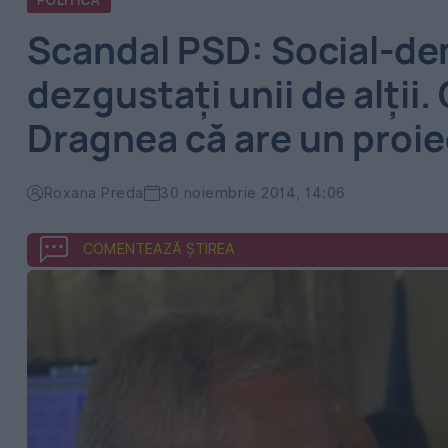
POLITICA
Scandal PSD: Social-dem
dezgustaţi unii de alţii.
Dragnea că are un proi
Roxana Preda
30 noiembrie 2014, 14:06
COMENTEAZĂ ȘTIREA