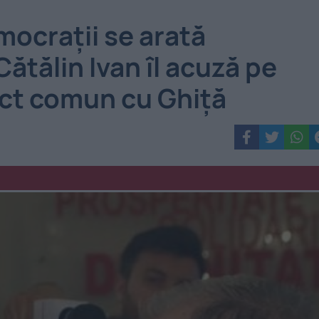
ocraţii se arată
 Cătălin Ivan îl acuză pe
ect comun cu Ghiţă