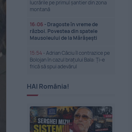
lucrările pe primul șantier din zona
montană
16:06
-
Dragoste în vreme de
război. Povestea din spatele
Mausoleului de la Mărășești
15:54
-
Adrian Câciu îl contrazice pe
Bolojan în cazul brațului Bala: Ți-e
frică să spui adevărul
HAI România!