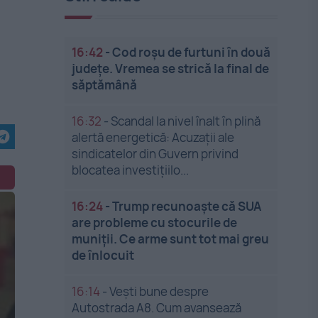
16:42
-
Cod roșu de furtuni în două
județe. Vremea se strică la final de
săptămână
16:32
-
Scandal la nivel înalt în plină
alertă energetică: Acuzații ale
sindicatelor din Guvern privind
blocatea investițiilo...
16:24
-
Trump recunoaște că SUA
are probleme cu stocurile de
muniții. Ce arme sunt tot mai greu
de înlocuit
16:14
-
Vești bune despre
Autostrada A8. Cum avansează