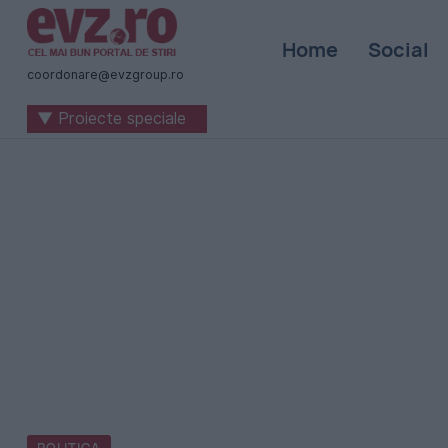
Știri
Home
Social
naționale
coordonare@evzgroup.ro
și
▼ Proiecte speciale
internaționale
|
România
-
Evenimentul
Zilei