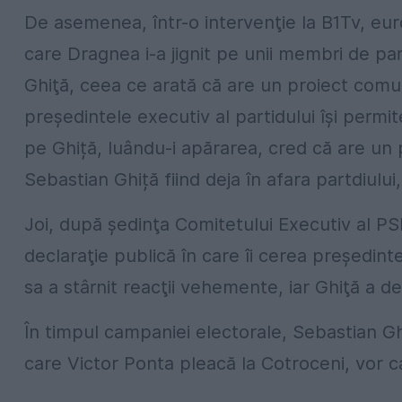
De asemenea, într-o intervenţie la B1Tv, eu
care Dragnea i-a jignit pe unii membri de par
Ghiţă, ceea ce arată că are un proiect com
președintele executiv al partidului își permi
pe Ghiță, luându-i apărarea, cred că are un
Sebastian Ghiță fiind deja în afara partdiului,
Joi, după şedinţa Comitetului Executiv al P
declaraţie publică în care îi cerea preşedinte
sa a stârnit reacţii vehemente, iar Ghiţă a d
În timpul campaniei electorale, Sebastian Gh
care Victor Ponta pleacă la Cotroceni, vor 