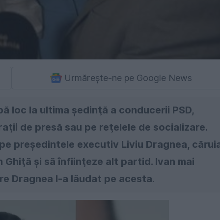
Urmărește-ne pe Google News
aibă loc la ultima şedinţă a conducerii PSD,
aţii de presă sau pe reţelele de socializare.
 pe preşedintele executiv Liviu Dragnea, cărui
hiţă şi să înfiinţeze alt partid. Ivan mai
are Dragnea l-a lăudat pe acesta.