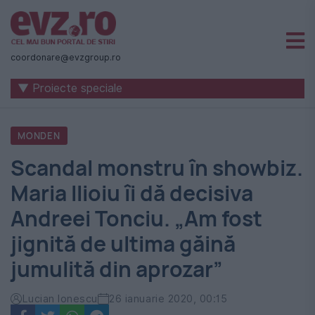
Știri
naționale
coordonare@evzgroup.ro
și
▼ Proiecte speciale
internaționale
|
MONDEN
România
Scandal monstru în showbiz.
-
Maria Ilioiu îi dă decisiva
Evenimentul
Andreei Tonciu. „Am fost
Zilei
jignită de ultima găină
jumulită din aprozar”
Lucian Ionescu
26 ianuarie 2020, 00:15