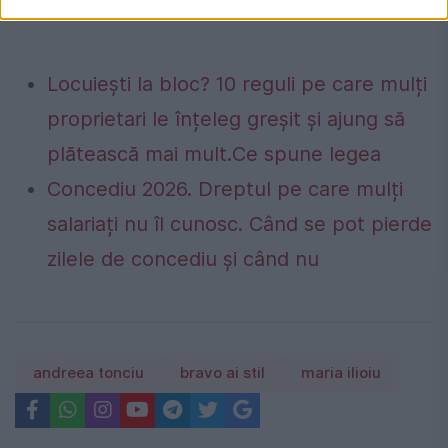
Locuiești la bloc? 10 reguli pe care mulți
proprietari le înțeleg greșit și ajung să
plătească mai mult.Ce spune legea
Concediu 2026. Dreptul pe care mulți
salariați nu îl cunosc. Când se pot pierde
zilele de concediu și când nu
andreea tonciu
bravo ai stil
maria ilioiu