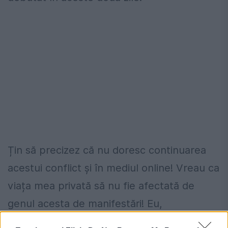
Țin să precizez că nu doresc continuarea
acestui conflict și în mediul online! Vreau ca
viața mea privată să nu fie afectată de
genul acesta de manifestări! Eu,
provocărilor acestei colege ale mele, nu le