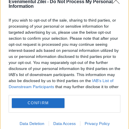
Evenimentul Zilei -
Do Not Process My Personal
voi da curs! Toate precizările vizavi de ea
Information
vor fi doar în cadrul emisiunii”, a scris Maria
If you wish to opt-out of the sale, sharing to third parties, or
Ilioiu pe contul său de Instagram.
processing of your personal or sensitive information for
targeted advertising by us, please use the below opt-out
section to confirm your selection. Please note that after your
Această postare a fost ulterior ștearsă de
opt-out request is processed you may continue seeing
Maria Iliou, dar între timp a fost văzută de
interest-based ads based on personal information utilized by
us or personal information disclosed to third parties prior to
multă lume, potrivit
cancan.ro
your opt-out. You may separately opt-out of the further
disclosure of your personal information by third parties on the
IAB’s list of downstream participants. This information may
also be disclosed by us to third parties on the
IAB’s List of
Downstream Participants
that may further disclose it to other
third parties.
CONFIRM
Data Deletion
Data Access
Privacy Policy