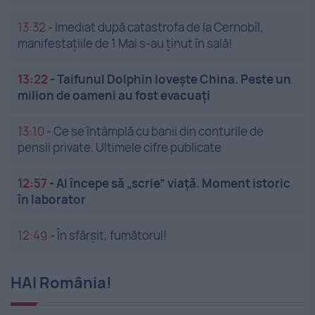
13:32
-
Imediat după catastrofa de la Cernobîl,
manifestațiile de 1 Mai s-au ținut în sală!
13:22
-
Taifunul Dolphin lovește China. Peste un
milion de oameni au fost evacuați
13:10
-
Ce se întâmplă cu banii din conturile de
pensii private. Ultimele cifre publicate
12:57
-
AI începe să „scrie” viață. Moment istoric
în laborator
12:49
-
În sfârșit, fumătorul!
HAI România!