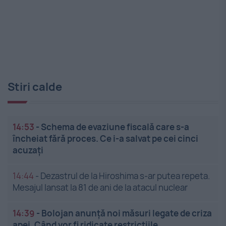
Stiri calde
14:53
-
Schema de evaziune fiscală care s-a
încheiat fără proces. Ce i-a salvat pe cei cinci
acuzați
14:44
-
Dezastrul de la Hiroshima s-ar putea repeta.
Mesajul lansat la 81 de ani de la atacul nuclear
14:39
-
Bolojan anunță noi măsuri legate de criza
apei. Când vor fi ridicate restricțiile