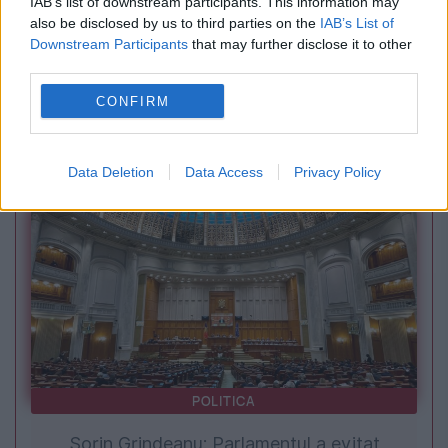
IAB’s list of downstream participants. This information may
also be disclosed by us to third parties on the
IAB’s List of
INTERNATIONAL
Downstream Participants
that may further disclose it to other
third parties.
Atac masiv în Kiev, 17 morți și zeci de răniți.
CONFIRM
Apărarea antiaeriană depășită pe fondul crizei
de sisteme Patriot
Data Deletion
Data Access
Privacy Policy
POLITICA
Sorin Grindeanu: Parlamentul a evitat