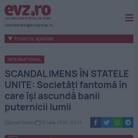
Știri
naționale
coordonare@evzgroup.ro
și
▼ Proiecte speciale
internaționale
|
INTERNATIONAL
România
SCANDAL IMENS ÎN STATELE
-
UNITE: Societăţi fantomă în
Evenimentul
care îşi ascundă banii
Zilei
puternicii lumii
Ionel Dancu
13 iulie 2016, 07:11