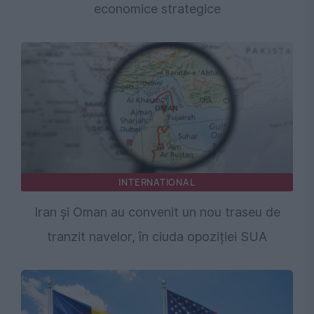
economice strategice
INTERNATIONAL
Iran și Oman au convenit un nou traseu de
tranzit navelor, în ciuda opoziției SUA