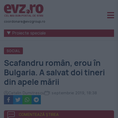
Știri
naționale
coordonare@evzgroup.ro
și
▼ Proiecte speciale
internaționale
|
SOCIAL
România
Scafandru român, erou în
-
Bulgaria. A salvat doi tineri
Evenimentul
din apele mării
Zilei
Catalin Dumitrescu
1 septembrie 2019, 18:38
COMENTEAZĂ ȘTIREA