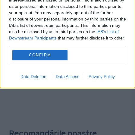
Bulgaria
erou
igsu (isu)
MAI
plaja
us or personal information disclosed to third parties prior to
romania
scafandru
your opt-out. You may separately opt-out of the further
disclosure of your personal information by third parties on the
IAB’s list of downstream participants. This information may
also be disclosed by us to third parties on the
IAB’s List of
Downstream Participants
that may further disclose it to other
third parties.
CONFIRM
Data Deletion
Data Access
Privacy Policy
Recomandările noastre