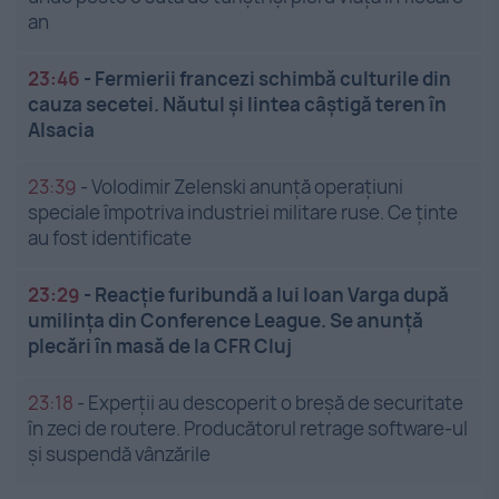
an
23:46
-
Fermierii francezi schimbă culturile din
cauza secetei. Năutul și lintea câștigă teren în
Alsacia
23:39
-
Volodimir Zelenski anunță operațiuni
speciale împotriva industriei militare ruse. Ce ținte
au fost identificate
23:29
-
Reacție furibundă a lui Ioan Varga după
umilința din Conference League. Se anunță
plecări în masă de la CFR Cluj
23:18
-
Experții au descoperit o breșă de securitate
în zeci de routere. Producătorul retrage software-ul
și suspendă vânzările