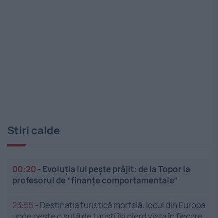
Stiri calde
00:20
-
Evoluția lui pește prăjit: de la Topor la
profesorul de ”finanțe comportamentale”
23:55
-
Destinația turistică mortală: locul din Europa
unde peste o sută de turiști își pierd viața în fiecare