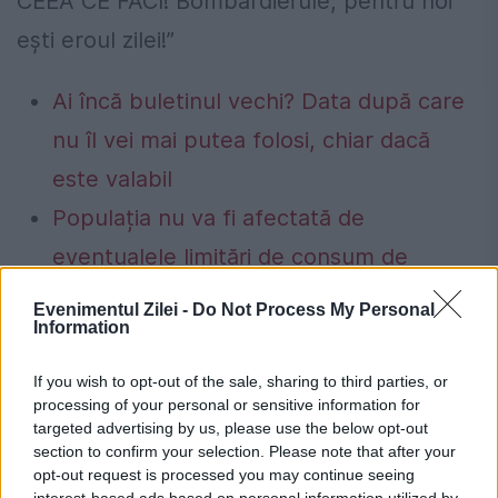
CEEA CE FACI! Bombardierule, pentru noi
ești eroul zilei!”
Ai încă buletinul vechi? Data după care
nu îl vei mai putea folosi, chiar dacă
este valabil
Populația nu va fi afectată de
eventualele limitări de consum de
energie. Cristian Bușoi: Nu se vor face
Evenimentul Zilei -
Do Not Process My Personal
Information
limitări de consum către consumatorii
casnici
If you wish to opt-out of the sale, sharing to third parties, or
processing of your personal or sensitive information for
targeted advertising by us, please use the below opt-out
section to confirm your selection. Please note that after your
opt-out request is processed you may continue seeing
interest-based ads based on personal information utilized by