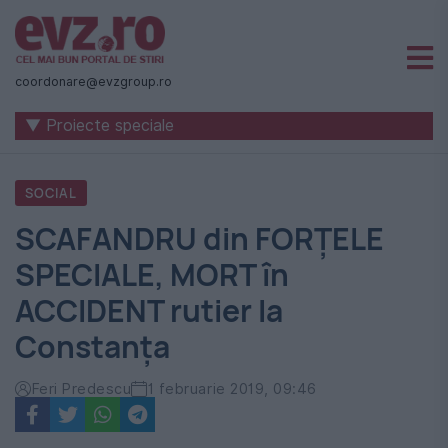
Știri
naționale
coordonare@evzgroup.ro
și
▼ Proiecte speciale
internaționale
|
SOCIAL
România
SCAFANDRU din FORȚELE
-
SPECIALE, MORT în
Evenimentul
ACCIDENT rutier la
Zilei
Constanța
Feri Predescu
1 februarie 2019, 09:46