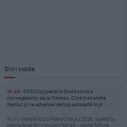
Stiri calde
16:49
-
CFR Cluj joacă în Gruia contra
norvegienilor de la Tromso. Cine transmite
meciul și ce adversar de top așteaptă în pl...
16:41
-
Hard Enduro Piatra Craiului 2026, fueled by
benzinăriile RO concept OSCAR – peste 500 de