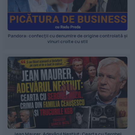
Pandora: confecții cu denumire de origine controlată și
vinuri croite cu stil
Jean Maurer, Adevărul Neștiut: Cearta cu Serghei