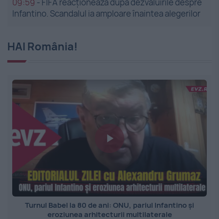
09:59
-
FIFA reacționează după dezvăluirile despre
Infantino. Scandalul ia amploare înaintea alegerilor
HAI România!
Turnul Babel la 80 de ani: ONU, pariul Infantino și
eroziunea arhitecturii multilaterale