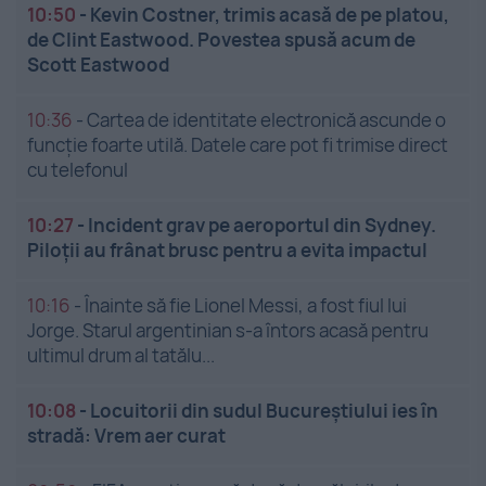
10:50
-
Kevin Costner, trimis acasă de pe platou,
de Clint Eastwood. Povestea spusă acum de
Scott Eastwood
10:36
-
Cartea de identitate electronică ascunde o
funcție foarte utilă. Datele care pot fi trimise direct
cu telefonul
10:27
-
Incident grav pe aeroportul din Sydney.
Piloții au frânat brusc pentru a evita impactul
10:16
-
Înainte să fie Lionel Messi, a fost fiul lui
Jorge. Starul argentinian s-a întors acasă pentru
ultimul drum al tatălu...
10:08
-
Locuitorii din sudul Bucureștiului ies în
stradă: Vrem aer curat