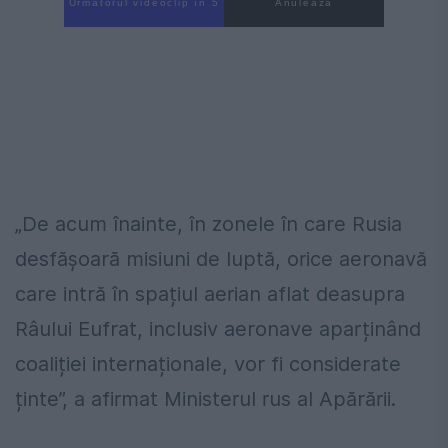
Următorul videoclip în 4
Anulează
„De acum înainte, în zonele în care Rusia
desfășoară misiuni de luptă, orice aeronavă
care intră în spațiul aerian aflat deasupra
Râului Eufrat, inclusiv aeronave aparținând
coaliției internaționale, vor fi considerate
ținte”, a afirmat Ministerul rus al Apărării.