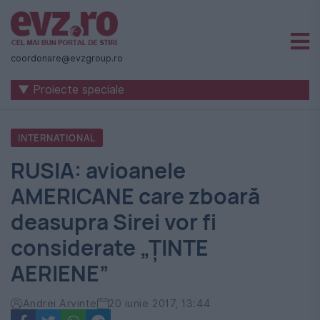
Știri
naționale
coordonare@evzgroup.ro
și
▼ Proiecte speciale
internaționale
|
INTERNATIONAL
România
RUSIA: avioanele
-
AMERICANE care zboară
Evenimentul
deasupra Sirei vor fi
Zilei
considerate „ŢINTE
AERIENE”
Andrei Arvinte
20 iunie 2017, 13:44