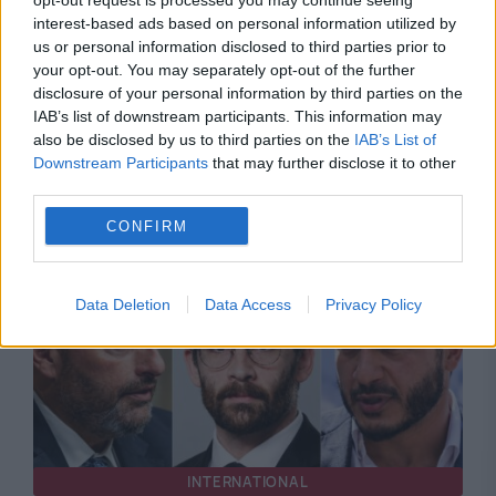
opt-out request is processed you may continue seeing
interest-based ads based on personal information utilized by
us or personal information disclosed to third parties prior to
your opt-out. You may separately opt-out of the further
disclosure of your personal information by third parties on the
IAB’s list of downstream participants. This information may
INTERNATIONAL
also be disclosed by us to third parties on the
IAB’s List of
Downstream Participants
that may further disclose it to other
TASS susține că rușii au deconspirat 400 de
third parties.
spioni NATO și ofițeri ucraineni
CONFIRM
Data Deletion
Data Access
Privacy Policy
INTERNATIONAL