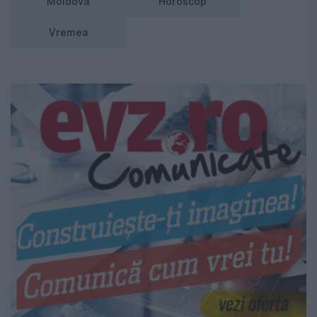
Moldova
Horoscop
Vremea