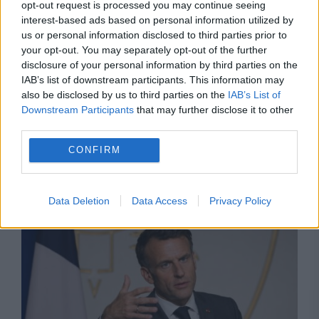
opt-out request is processed you may continue seeing
interest-based ads based on personal information utilized by
us or personal information disclosed to third parties prior to
your opt-out. You may separately opt-out of the further
disclosure of your personal information by third parties on the
IAB’s list of downstream participants. This information may
also be disclosed by us to third parties on the
IAB’s List of
INTERNATIONAL
Downstream Participants
that may further disclose it to other
third parties.
Secetă critică pe râul Nistru. Republica
CONFIRM
Moldova și Ucraina pregătesc măsuri de
urgență pentru alimentarea cu apă
Data Deletion
Data Access
Privacy Policy