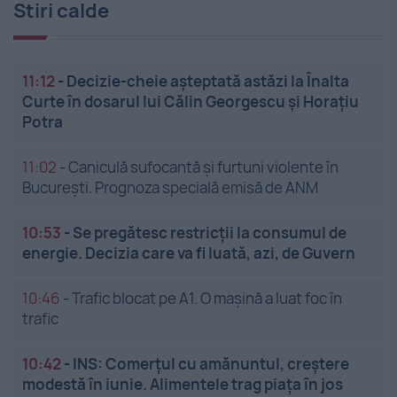
Stiri calde
11:12
-
Decizie-cheie așteptată astăzi la Înalta
Curte în dosarul lui Călin Georgescu și Horațiu
Potra
11:02
-
Caniculă sufocantă și furtuni violente în
București. Prognoza specială emisă de ANM
10:53
-
Se pregătesc restricții la consumul de
energie. Decizia care va fi luată, azi, de Guvern
10:46
-
Trafic blocat pe A1. O mașină a luat foc în
trafic
10:42
-
INS: Comerțul cu amănuntul, creștere
modestă în iunie. Alimentele trag piața în jos