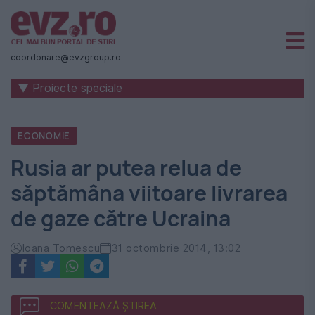
Știri
naționale
coordonare@evzgroup.ro
și
▼ Proiecte speciale
internaționale
|
ECONOMIE
România
Rusia ar putea relua de
-
săptămâna viitoare livrarea
Evenimentul
de gaze către Ucraina
Zilei
Ioana Tomescu
31 octombrie 2014, 13:02
COMENTEAZĂ ȘTIREA