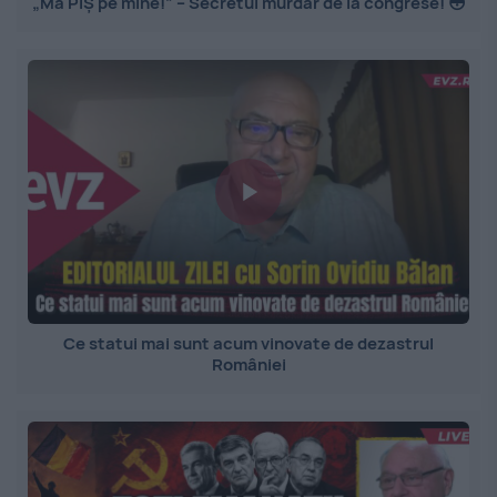
„Mă PIȘ pe mine!” – Secretul murdar de la congrese! 😳
Ce statui mai sunt acum vinovate de dezastrul
României