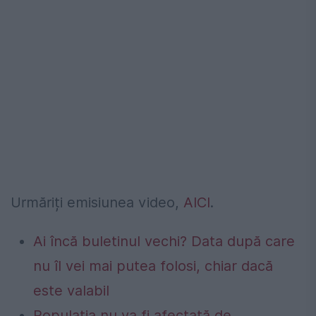
Urmăriți emisiunea video,
AICI
.
Ai încă buletinul vechi? Data după care
nu îl vei mai putea folosi, chiar dacă
este valabil
Populația nu va fi afectată de