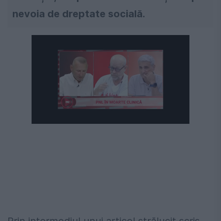
nevoia de dreptate socială.
Prin intermediul unui articol strălucit scris