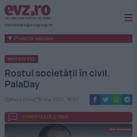
Știri
naționale
coordonare@evzgroup.ro
și
▼ Proiecte speciale
internaționale
|
INVITATII EVZ
România
Rostul societății în civil.
-
PalaDay
Evenimentul
Zilei
Maria Dima
9 mai 2023, 18:30
COMENTEAZĂ ȘTIREA