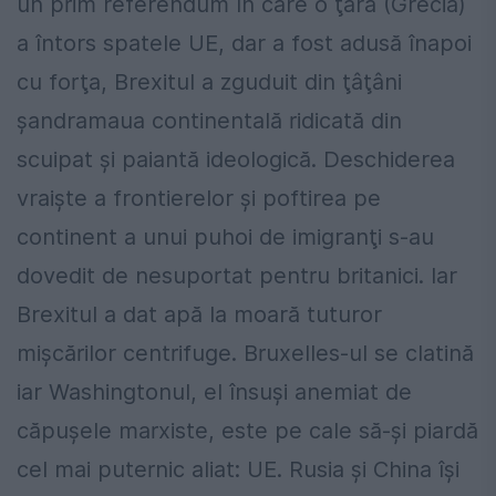
un prim referendum în care o ţară (Grecia)
a întors spatele UE, dar a fost adusă înapoi
cu forţa, Brexitul a zguduit din ţâţâni
şandramaua continentală ridicată din
scuipat și paiantă ideologică. Deschiderea
vraişte a frontierelor şi poftirea pe
continent a unui puhoi de imigranţi s-au
dovedit de nesuportat pentru britanici. Iar
Brexitul a dat apă la moară tuturor
mişcărilor centrifuge. Bruxelles-ul se clatină
iar Washingtonul, el însuşi anemiat de
căpușele marxiste, este pe cale să-şi piardă
cel mai puternic aliat: UE. Rusia şi China își