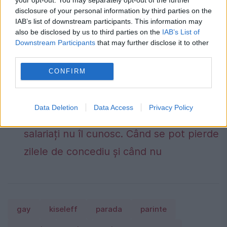
disclosure of your personal information by third parties on the
Mâine, vom vedea care sunt strategia și
IAB’s list of downstream participants. This information may
also be disclosed by us to third parties on the
IAB’s List of
țintele atacului.
Downstream Participants
that may further disclose it to other
third parties.
Locuiești la bloc? 10 reguli pe care mulți
CONFIRM
proprietari le înțeleg greșit și ajung să
plătească mai mult.Ce spune legea
Data Deletion
Data Access
Privacy Policy
Concediu 2026. Dreptul pe care mulți
salariați nu îl cunosc. Când se pot pierde
zilele de concediu și când nu
gay
kiseleff
parada
parinte