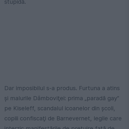
stupidă.
Dar imposibilul s-a produs. Furtuna a atins
şi malurile Dâmboviţei: prima „paradă gay”
pe Kiseleff, scandalul icoanelor din şcoli,
copiii confiscaţi de Barnevernet, legile care
interzic manifestările de preţuire faţă de