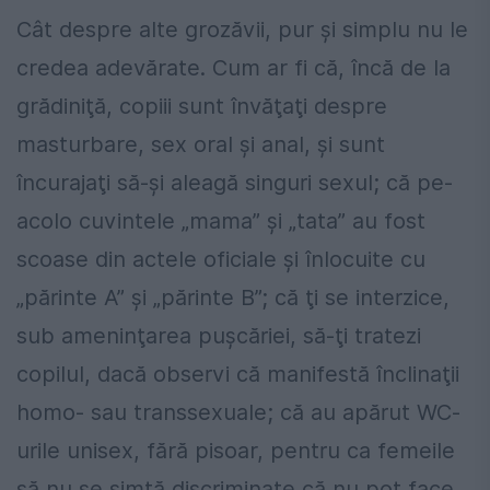
Cât despre alte grozăvii, pur şi simplu nu le
credea adevărate. Cum ar fi că, încă de la
grădiniţă, copiii sunt învăţaţi despre
masturbare, sex oral şi anal, şi sunt
încurajaţi să-şi aleagă singuri sexul; că pe-
acolo cuvintele „mama” şi „tata” au fost
scoase din actele oficiale și înlocuite cu
„părinte A” şi „părinte B”; că ţi se interzice,
sub ameninţarea puşcăriei, să-ţi tratezi
copilul, dacă observi că manifestă înclinaţii
homo- sau transsexuale; că au apărut WC-
urile unisex, fără pisoar, pentru ca femeile
să nu se simtă discriminate că nu pot face