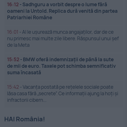
16:12
-
Sadhguru a vorbit despre o lume fără
oameni la Untold. Replica dură venită din partea
Patriarhiei Române
16:01
-
AI le ușurează munca angajaților, dar de ce
nu primesc mai multe zile libere. Răspunsul unui șef
de la Meta
15:52
-
BMW oferă indemnizații de până la sute
de mii de euro. Taxele pot schimba semnificativ
suma încasată
15:42
-
Vacanța postată pe rețelele sociale poate
lăsa casa fără „secrete”. Ce informații ajung la hoți și
infractorii cibern...
HAI România!