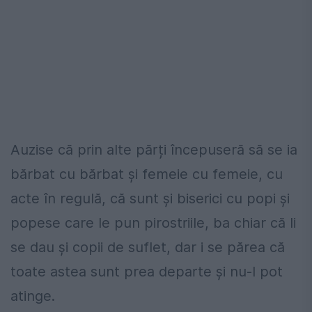
Auzise că prin alte părți începuseră să se ia
bărbat cu bărbat şi femeie cu femeie, cu
acte în regulă, că sunt şi biserici cu popi şi
popese care le pun pirostriile, ba chiar că li
se dau şi copii de suflet, dar i se părea că
toate astea sunt prea departe şi nu-l pot
atinge.