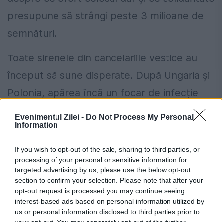
presupune să strângi peste 3 milioane de
semnături.
Toate sirenele din cancelariile vestice au
început să sune disperate. După Ungaria și
Polonia, apărea încă un focar de infecție
națională. Noua revoluţie risca să se
Evenimentul Zilei -
Do Not Process My Personal
Information
blocheze la Carpaţi. Washingtonul și
Bruxelles-ul au perceput asta ca pe o
If you wish to opt-out of the sale, sharing to third parties, or
processing of your personal or sensitive information for
amenințare geostrategică. Ca pe o limitare
targeted advertising by us, please use the below opt-out
a zonei lor de influență. Şi au lansat atacul
section to confirm your selection. Please note that after your
opt-out request is processed you may continue seeing
asupra României. Violent. Nemilos. Fără
interest-based ads based on personal information utilized by
us or personal information disclosed to third parties prior to
menajamente.
your opt-out. You may separately opt-out of the further