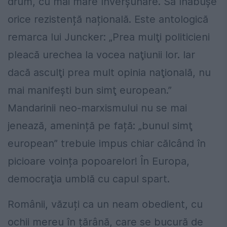
drum, cu mai mare înverșunare. Să înăbușe
orice rezistență națională. Este antologică
remarca lui Juncker: „Prea mulţi politicieni
pleacă urechea la vocea naţiunii lor. Iar
dacă asculţi prea mult opinia naţională, nu
mai manifeşti bun simţ european.”
Mandarinii neo-marxismului nu se mai
jenează, amenință pe față: „bunul simţ
european” trebuie impus chiar călcând în
picioare voința popoarelor! În Europa,
democraţia umblă cu capul spart.
Românii, văzuți ca un neam obedient, cu
ochii mereu în țărână, care se bucură de