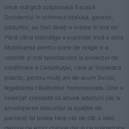
orice mărgică sclipicioasă îi scapă
Occidentul în schimbul țițeiului, gazelor,
pădurilor, au fost lăsați o vreme în boii lor.
Până când mămăliga a explodat încă o dată.
Mobilizarea pentru orele de religie s-a
repetat și mai spectaculos la proiectul de
modificare a Constituţiei, care ar împiedica
practic, pentru mulţi ani de-acum încolo,
legalizarea căsătoriilor homosexuale. Cine a
încercat vreodată să adune adeziuni (de la
anveloparea blocurilor la spaţiile de
parcare) îşi poate face cât de cât o idee
despre ce efort colosal dar şi ce solidaritate