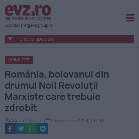
Știri
naționale
coordonare@evzgroup.ro
și
▼ Proiecte speciale
internaționale
|
OPINII EVZ
România
România, bolovanul din
-
drumul Noii Revoluții
Evenimentul
Marxiste care trebuie
Zilei
zdrobit
Adrian Pătrușcă
1 noiembrie 2016, 00:00